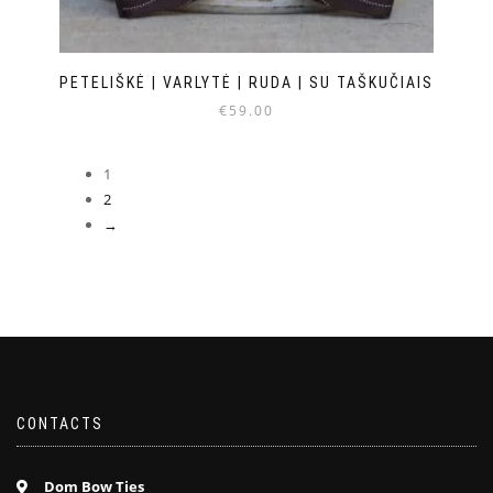
PETELIŠKĖ | VARLYTĖ | RUDA | SU TAŠKUČIAIS
€
59.00
1
2
→
CONTACTS
Dom Bow Ties