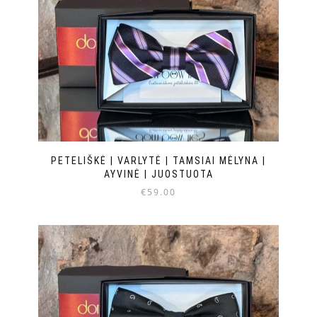
PETELIŠKĖ | VARLYTĖ | TAMSIAI MĖLYNA |
AYVINĖ | JUOSTUOTA
€
59.00