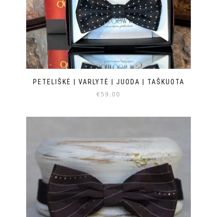
PETELIŠKĖ | VARLYTĖ | JUODA | TAŠKUOTA
€
59.00