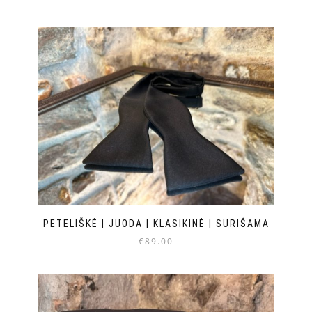
PETELIŠKĖ | JUODA | KLASIKINĖ | SURIŠAMA
€
89.00