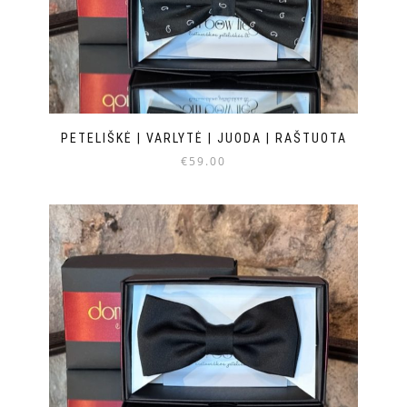
PETELIŠKĖ | VARLYTĖ | JUODA | RAŠTUOTA
€
59.00