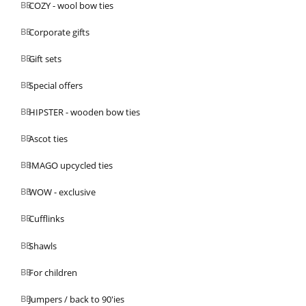
COZY - wool bow ties
Corporate gifts
Gift sets
Special offers
HIPSTER - wooden bow ties
Ascot ties
IMAGO upcycled ties
WOW - exclusive
Cufflinks
Shawls
For children
Jumpers / back to 90'ies