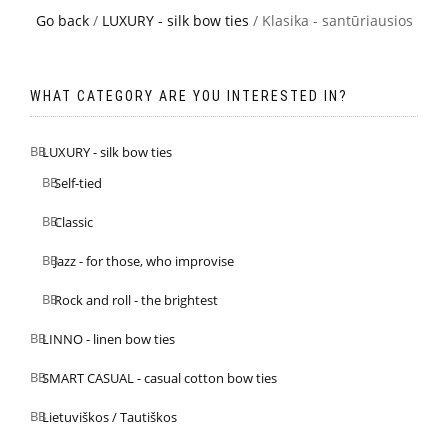
Go back
/
LUXURY - silk bow ties
/ Klasika - santūriausios
WHAT CATEGORY ARE YOU INTERESTED IN?
LUXURY - silk bow ties
Self-tied
Classic
Jazz - for those, who improvise
Rock and roll - the brightest
LINNO - linen bow ties
SMART CASUAL - casual cotton bow ties
Lietuviškos / Tautiškos