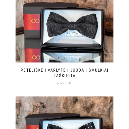
PETELIŠKĖ | VARLYTĖ | JUODA | SMULKIAI
TAŠKUOTA
€
59.00