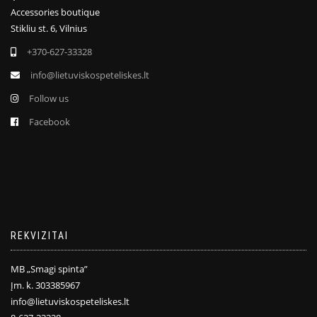
Accessories boutique
Stikliu st. 6, Vilnius
+370-627-33328
info@lietuviskospeteliskes.lt
Follow us
Facebook
REKVIZITAI
MB „Smagi spinta”
Įm. k. 303385967
info@lietuviskospeteliskes.lt