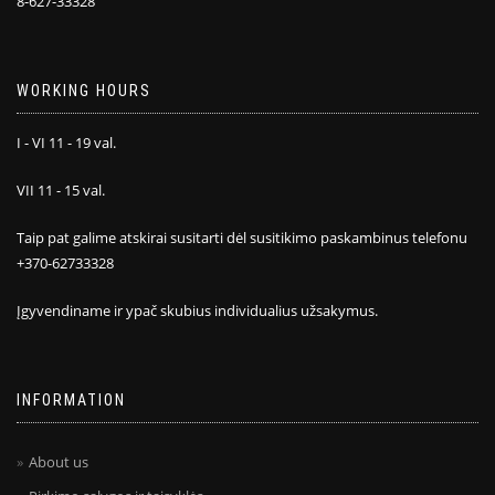
8-627-33328
WORKING HOURS
I - VI 11 - 19 val.
VII 11 - 15 val.
Taip pat galime atskirai susitarti dėl susitikimo paskambinus telefonu
+370-62733328
Įgyvendiname ir ypač skubius individualius užsakymus.
INFORMATION
About us