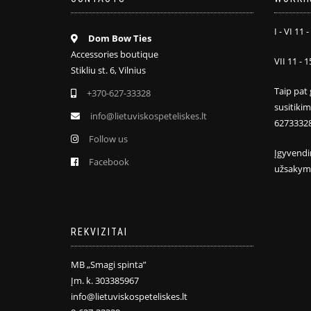
I - VI 11 -
Dom Bow Ties
Accessories boutique
VII 11 - 1
Stikliu st. 6, Vilnius
Taip pat 
+370-627-33328
susitiki
info@lietuviskospeteliskes.lt
6273332
Follow us
Įgyvendi
Facebook
užsakym
REKVIZITAI
MB „Smagi spinta”
Įm. k. 303385967
info@lietuviskospeteliskes.lt