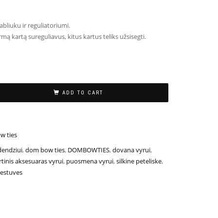
abliuku ir reguliatoriumi.
rmą kartą sureguliavus, kitus kartus teliks užsisegti.
ADD TO CART
w ties
dendziui
,
dom bow ties
,
DOMBOWTIES
,
dovana vyrui
,
irtinis aksesuaras vyrui
,
puosmena vyrui
,
silkine peteliske
,
estuves