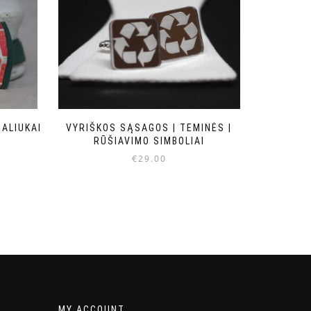
BALIUKAI
VYRIŠKOS SĄSAGOS | TEMINĖS |
RŪŠIAVIMO SIMBOLIAI
€
29.00
MY ACCOUNT