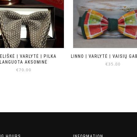
ELIŠKĖ | VARLYTĖ | PILKA
LINNO | VARLYTĖ | VAISIŲ GA
LANGUOTA AKSOMINĖ
€
35.00
€
70.00
NG HOURS
INFORMATION