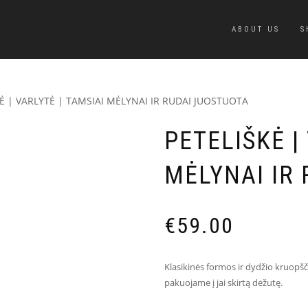
ABOUT US
S
KĖ | VARLYTĖ | TAMSIAI MĖLYNAI IR RUDAI JUOSTUOTA
PETELIŠKĖ |
MĖLYNAI IR
€
59.00
Klasikinės formos ir dydžio kruopšč
pakuojame į jai skirtą dėžutę.