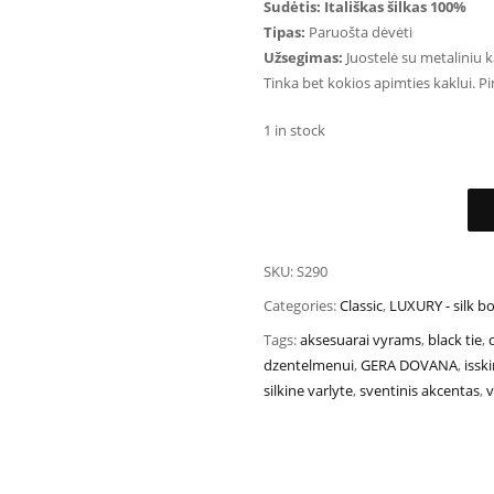
Sudėtis: Itališkas šilkas 100%
Tipas:
Paruošta dėvėti
Užsegimas:
Juostelė su metaliniu k
Tinka bet kokios apimties kaklui. Pi
1 in stock
SKU:
S290
Categories:
Classic
,
LUXURY - silk bo
Tags:
aksesuarai vyrams
,
black tie
,
dzentelmenui
,
GERA DOVANA
,
issk
silkine varlyte
,
sventinis akcentas
,
v