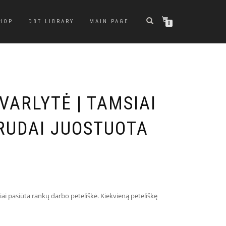
HOP
DBT LIBRARY
MAIN PAGE
0
 VARLYTĖ | TAMSIAI
 RUDAI JUOSTUOTA
iai pasiūta rankų darbo peteliškė. Kiekvieną peteliškę