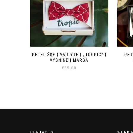
PETELIŠKĖ | VARLYTĖ | „TROPIC” |
PET
VYŠNINĖ | MARGA
€
35.00
CONTACTS
WORKI