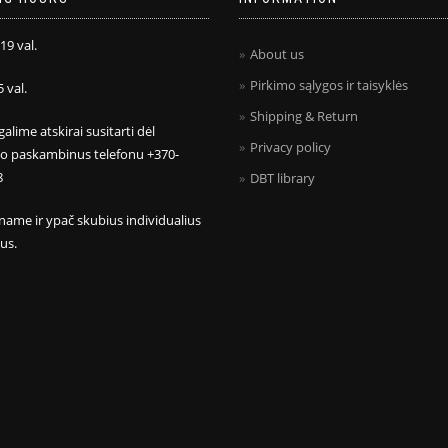
 19 val.
About us
Pirkimo sąlygos ir taisyklės
5 val.
Shipping & Return
galime atskirai susitarti dėl
Privacy policy
mo paskambinus telefonu +370-
8
DBT library
name ir ypač skubius individualius
us.