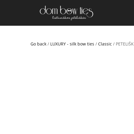
Go back
/
LUXURY - silk bow ties
/
Classic
/ PETELIŠ