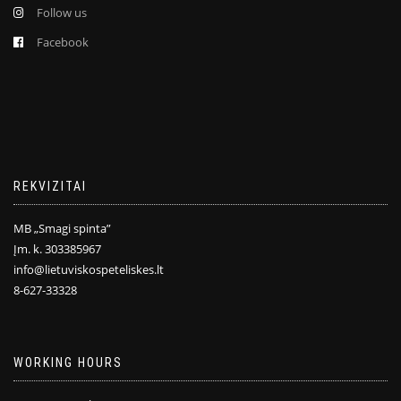
Follow us
Facebook
REKVIZITAI
MB „Smagi spinta”
Įm. k. 303385967
info@lietuviskospeteliskes.lt
8-627-33328
WORKING HOURS