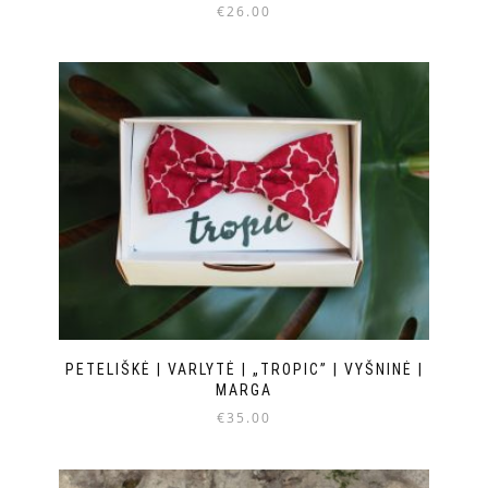
€
26.00
PETELIŠKĖ | VARLYTĖ | „TROPIC” | VYŠNINĖ |
MARGA
€
35.00