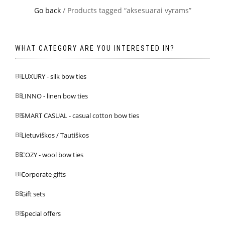
Go back
/ Products tagged “aksesuarai vyrams”
WHAT CATEGORY ARE YOU INTERESTED IN?
LUXURY - silk bow ties
LINNO - linen bow ties
SMART CASUAL - casual cotton bow ties
Lietuviškos / Tautiškos
COZY - wool bow ties
Corporate gifts
Gift sets
Special offers