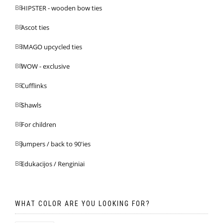
HIPSTER - wooden bow ties
Ascot ties
IMAGO upcycled ties
WOW - exclusive
Cufflinks
Shawls
For children
Jumpers / back to 90'ies
Edukacijos / Renginiai
WHAT COLOR ARE YOU LOOKING FOR?