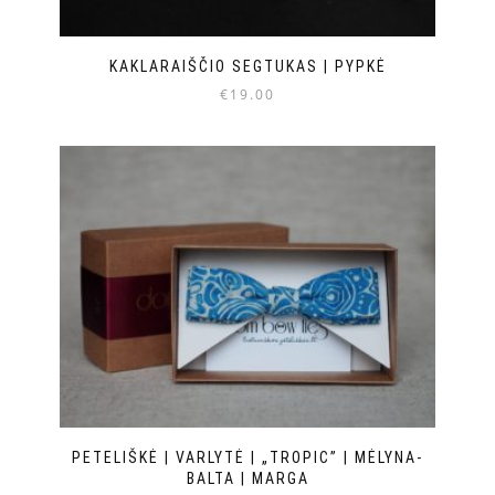
KAKLARAIŠČIO SEGTUKAS | PYPKĖ
€
19.00
PETELIŠKĖ | VARLYTĖ | „TROPIC” | MĖLYNA-
BALTA | MARGA