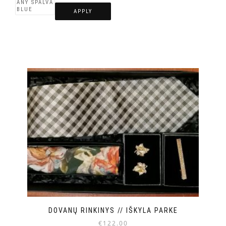
APPLY
DOVANŲ RINKINYS // IŠKYLA PARKE
€
122.00