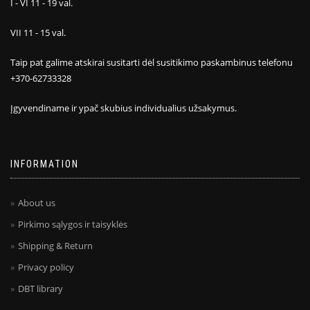
I - VI 11 - 19 val.
VII 11 - 15 val.
Taip pat galime atskirai susitarti dėl susitikimo paskambinus telefonu
+370-62733328
Įgyvendiname ir ypač skubius individualius užsakymus.
INFORMATION
About us
Pirkimo sąlygos ir taisyklės
Shipping & Return
Privacy policy
DBT library