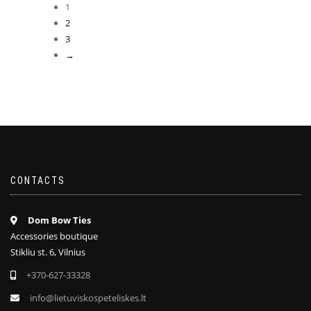
1
2
3
→
CONTACTS
Dom Bow Ties
Accessories boutique
Stikliu st. 6, Vilnius
+370-627-33328
info@lietuviskospeteliskes.lt