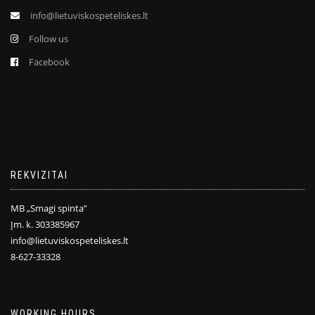
info@lietuviskospeteliskes.lt
Follow us
Facebook
REKVIZITAI
MB „Smagi spinta”
Įm. k. 303385967
info@lietuviskospeteliskes.lt
8-627-33328
WORKING HOURS