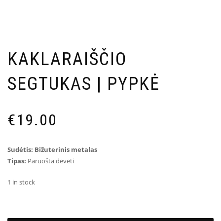
KAKLARAIŠČIO
SEGTUKAS | PYPKĖ
€
19.00
Sudėtis: Bižuterinis metalas
Tipas:
Paruošta dėvėti
1 in stock