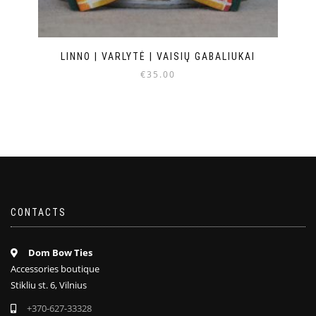
LINNO | VARLYTĖ | VAISIŲ GABALIUKAI
€
35.00
CONTACTS
Dom Bow Ties
Accessories boutique
Stikliu st. 6, Vilnius
+370-627-33328