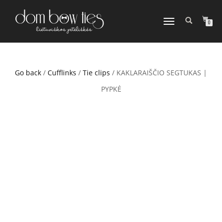
TOGGLE
0
NAVIGATION
Go back
/
Cufflinks
/
Tie clips
/ KAKLARAIŠČIO SEGTUKAS |
PYPKĖ