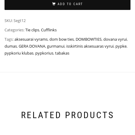
ADD TO CART
SKU:
Segt12
Categories:
Tie clips
,
Cufflinks
Tags:
aksesuarai vyrams
,
dom bow ties
,
DOMBOWTIES
,
dovana vyrui
,
dumas
,
GERA DOVANA
,
gurmanui
,
isskirtinis aksesuaras vyrui
,
pypke
,
pypkoriu klubas
,
pypkorius
,
tabakas
RELATED PRODUCTS