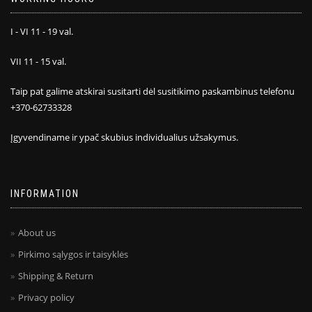
I - VI 11 - 19 val.
VII 11 - 15 val.
Taip pat galime atskirai susitarti dėl susitikimo paskambinus telefonu
+370-62733328
Įgyvendiname ir ypač skubius individualius užsakymus.
INFORMATION
About us
Pirkimo sąlygos ir taisyklės
Shipping & Return
Privacy policy