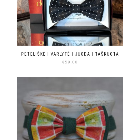
PETELIŠKĖ | VARLYTĖ | JUODA | TAŠKUOTA
€
59.00