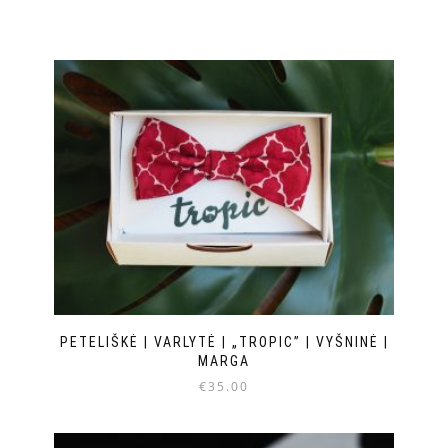
PETELIŠKĖ | VARLYTĖ | „TROPIC” | VYŠNINĖ |
MARGA
€
35.00