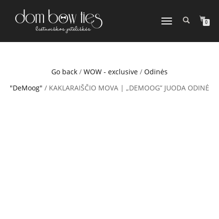
TOGGLE
0
NAVIGATION
Go back
/
WOW - exclusive
/
Odinės
"DeMoog"
/ KAKLARAIŠČIO MOVA | „DEMOOG” JUODA ODINĖ