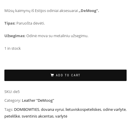
Mūsų kaimynų iš Estijos odiniai aksesuarai
„DeMoog“.
Tipas:
Paruošta dėvėti.
Užsegimas:
Odinė mova su metaliniu užsegimu.
1 in stock
ADD TO CART
SKU:
de5
Category:
Leather "DeMoog"
Tags:
DOMBOWTIES
,
dovana vyrui
,
lietuviskospeteliskes
,
odine varlyte
,
peteliškė
,
sventinis akcentas
,
varlytė