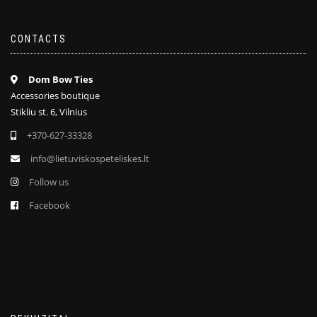
CONTACTS
Dom Bow Ties
Accessories boutique
Stikliu st. 6, Vilnius
+370-627-33328
info@lietuviskospeteliskes.lt
Follow us
Facebook