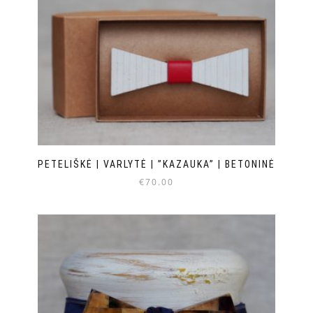
PETELIŠKĖ | VARLYTĖ | ”KAZAUKA” | BETONINĖ
€
70.00