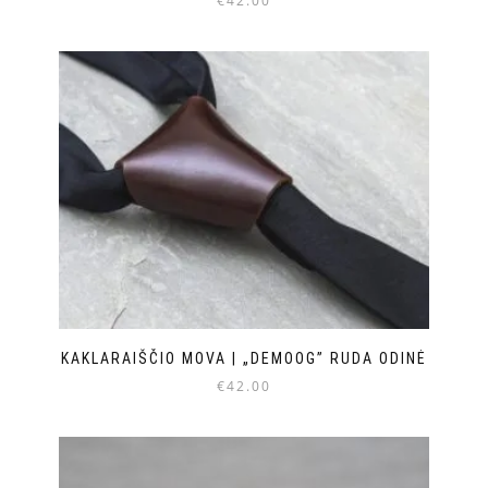
€
42.00
KAKLARAIŠČIO MOVA | „DEMOOG” RUDA ODINĖ
€
42.00