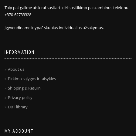
Taip pat galime atskirai susitarti dėl susitikimo paskambinus telefonu
+370-62733328
Įgyvendiname ir ypač skubius individualius užsakymus.
INFORMATION
About us
Pirkimo sąlygos ir taisyklės
Shipping & Return
Privacy policy
DBT library
MY ACCOUNT