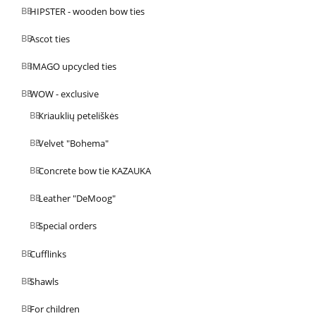
HIPSTER - wooden bow ties
Ascot ties
IMAGO upcycled ties
WOW - exclusive
Kriauklių peteliškės
Velvet "Bohema"
Concrete bow tie KAZAUKA
Leather "DeMoog"
Special orders
Cufflinks
Shawls
For children