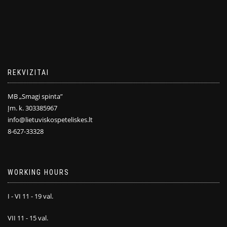
REKVIZITAI
MB „Smagi spinta”
Įm. k. 303385967
info@lietuviskospeteliskes.lt
8-627-33328
WORKING HOURS
I - VI 11 - 19 val.
VII 11 - 15 val.