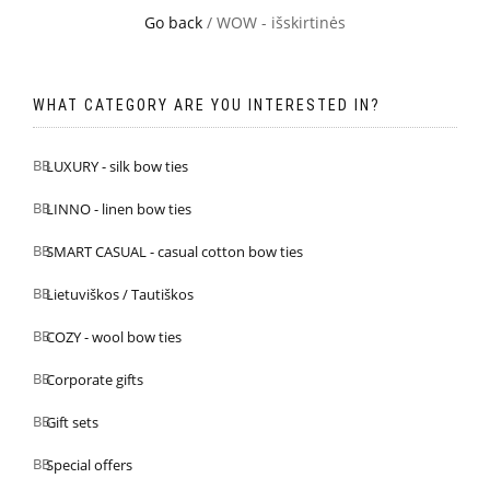
Go back
/ WOW - išskirtinės
WHAT CATEGORY ARE YOU INTERESTED IN?
LUXURY - silk bow ties
LINNO - linen bow ties
SMART CASUAL - casual cotton bow ties
Lietuviškos / Tautiškos
COZY - wool bow ties
Corporate gifts
Gift sets
Special offers