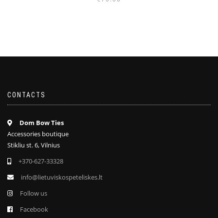
CONTACTS
Dom Bow Ties
Accessories boutique
Stikliu st. 6, Vilnius
+370-627-33328
info@lietuviskospeteliskes.lt
Follow us
Facebook