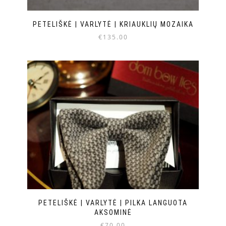
PETELIŠKĖ | VARLYTĖ | KRIAUKLIŲ MOZAIKA
€
135.00
PETELIŠKĖ | VARLYTĖ | PILKA LANGUOTA
AKSOMINĖ
€
70.00