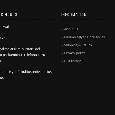
NG HOURS
INFORMATION
 19 val.
About us
Pirkimo sąlygos ir taisyklės
5 val.
Shipping & Return
galime atskirai susitarti dėl
Privacy policy
mo paskambinus telefonu +370-
8
DBT library
name ir ypač skubius individualius
us.