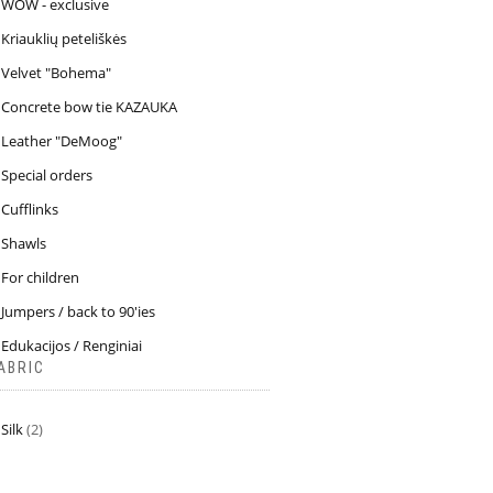
WOW - exclusive
Kriauklių peteliškės
Velvet "Bohema"
Concrete bow tie KAZAUKA
Leather "DeMoog"
Special orders
Cufflinks
Shawls
For children
Jumpers / back to 90'ies
Edukacijos / Renginiai
ABRIC
Silk
(2)