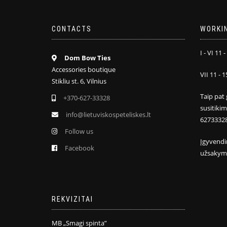
CONTACTS
WORKI
I - VI 11 -
Dom Bow Ties
Accessories boutique
VII 11 - 1
Stikliu st. 6, Vilnius
Taip pat 
+370-627-33328
susitiki
info@lietuviskospeteliskes.lt
6273332
Follow us
Įgyvendi
Facebook
užsakym
REKVIZITAI
MB „Smagi spinta”