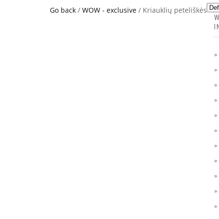
Go back
/
WOW - exclusive
/ Kriauklių peteliškės
W
I