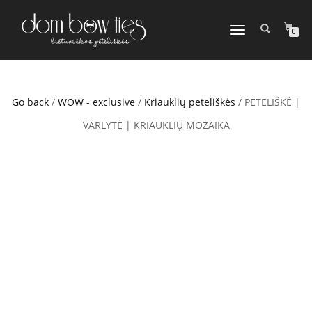
TOGGLE
0
NAVIGATION
Go back
/
WOW - exclusive
/
Kriauklių peteliškės
/ PETELIŠKĖ |
VARLYTĖ | KRIAUKLIŲ MOZAIKA