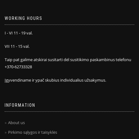
WORKING HOURS
I - VI 11 - 19 val.
VII 11 - 15 val.
Taip pat galime atskirai susitarti dėl susitikimo paskambinus telefonu
+370-62733328
Įgyvendiname ir ypač skubius individualius užsakymus.
INFORMATION
About us
Pirkimo sąlygos ir taisyklės