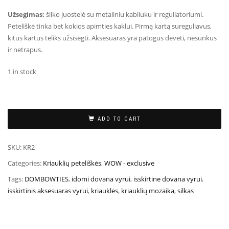
Užsegimas:
šilko juostelė su metaliniu kabliuku ir reguliatoriumi.
Peteliškė tinka bet kokios apimties kaklui. Pirmą kartą sureguliavus,
kitus kartus teliks užsisegti. Aksesuaras yra patogus dėvėti, nesunkus
ir netrapus.
1 in stock
ADD TO CART
SKU:
KR2
Categories:
Kriauklių peteliškės
,
WOW - exclusive
Tags:
DOMBOWTIES
,
idomi dovana vyrui
,
isskirtine dovana vyrui
,
isskirtinis aksesuaras vyrui
,
kriauklės
,
kriauklių mozaika
,
silkas