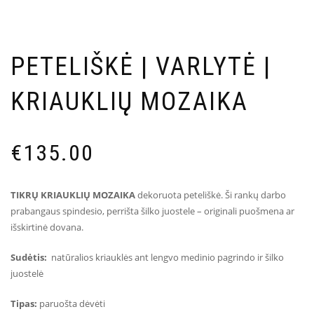
PETELIŠKĖ | VARLYTĖ |
KRIAUKLIŲ MOZAIKA
€
135.00
TIKRŲ KRIAUKLIŲ MOZAIKA
dekoruota peteliškė. Ši rankų darbo
prabangaus spindesio, perrišta šilko juostele – originali puošmena ar
išskirtinė dovana.
Sudėtis:
natūralios kriauklės ant lengvo medinio pagrindo ir šilko
juostelė
Tipas:
paruošta dėvėti