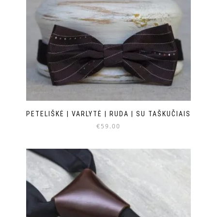
PETELIŠKĖ | VARLYTĖ | RUDA | SU TAŠKUČIAIS
€
59.00