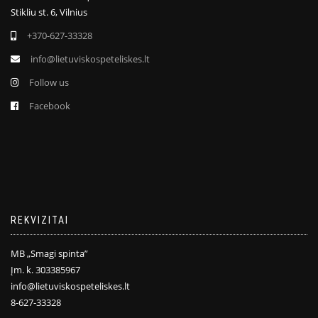
Stikliu st. 6, Vilnius
+370-627-33328
info@lietuviskospeteliskes.lt
Follow us
Facebook
REKVIZITAI
MB „Smagi spinta”
Įm. k. 303385967
info@lietuviskospeteliskes.lt
8-627-33328