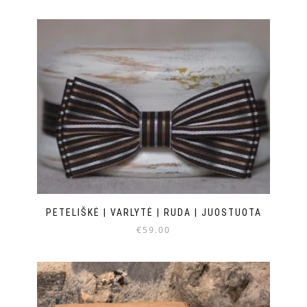
PETELIŠKĖ | VARLYTĖ | RUDA | JUOSTUOTA
€
59.00