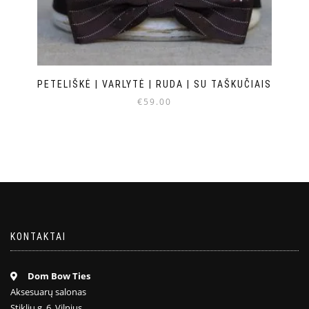
PETELIŠKĖ | VARLYTĖ | RUDA | SU TAŠKUČIAIS
€
59.00
KONTAKTAI
Dom Bow Ties
Aksesuarų salonas
Stiklių g. 6, Vilnius