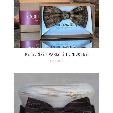
PETELIŠKĖ | VARLYTĖ | LINIUOTĖS
€
35.00