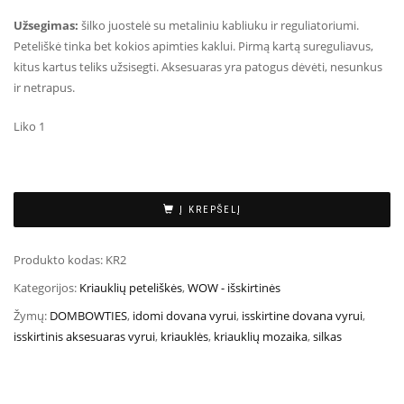
Užsegimas:
šilko juostelė su metaliniu kabliuku ir reguliatoriumi.
Peteliškė tinka bet kokios apimties kaklui. Pirmą kartą sureguliavus,
kitus kartus teliks užsisegti. Aksesuaras yra patogus dėvėti, nesunkus
ir netrapus.
Liko 1
Į KREPŠELĮ
Produkto kodas:
KR2
Kategorijos:
Kriauklių peteliškės
,
WOW - išskirtinės
Žymų:
DOMBOWTIES
,
idomi dovana vyrui
,
isskirtine dovana vyrui
,
isskirtinis aksesuaras vyrui
,
kriauklės
,
kriauklių mozaika
,
silkas