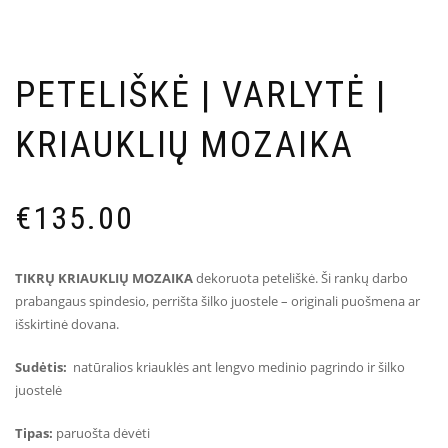
PETELIŠKĖ | VARLYTĖ |
KRIAUKLIŲ MOZAIKA
€
135.00
TIKRŲ KRIAUKLIŲ MOZAIKA
dekoruota peteliškė. Ši rankų darbo
prabangaus spindesio, perrišta šilko juostele – originali puošmena ar
išskirtinė dovana.
Sudėtis:
natūralios kriauklės ant lengvo medinio pagrindo ir šilko
juostelė
Tipas:
paruošta dėvėti