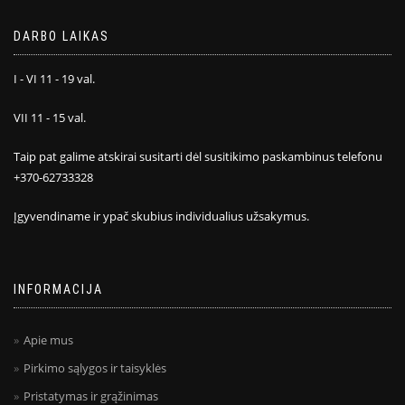
DARBO LAIKAS
I - VI 11 - 19 val.
VII 11 - 15 val.
Taip pat galime atskirai susitarti dėl susitikimo paskambinus telefonu
+370-62733328
Įgyvendiname ir ypač skubius individualius užsakymus.
INFORMACIJA
Apie mus
Pirkimo sąlygos ir taisyklės
Pristatymas ir grąžinimas