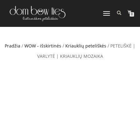
TOGGLE
0
NAVIGATION
Pradžia
/
WOW - išskirtinės
/
Kriauklių peteliškės
/ PETELIŠKĖ |
VARLYTĖ | KRIAUKLIŲ MOZAIKA