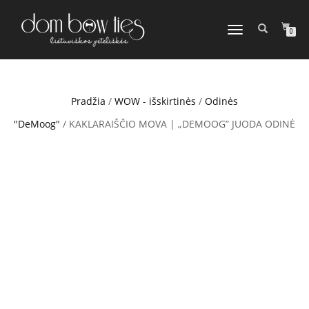
TOGGLE
0
NAVIGATION
Pradžia
/
WOW - išskirtinės
/
Odinės
"DeMoog"
/ KAKLARAIŠČIO MOVA | „DEMOOG” JUODA ODINĖ