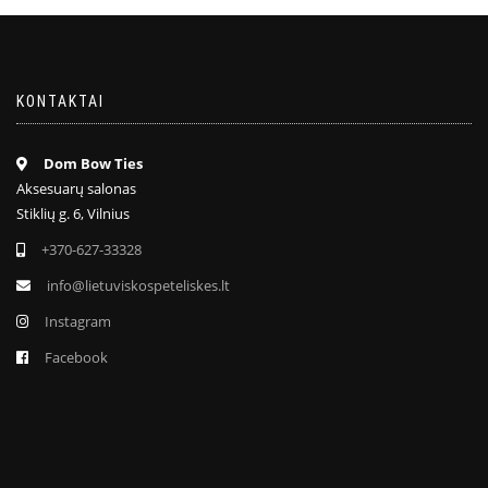
KONTAKTAI
Dom Bow Ties
Aksesuarų salonas
Stiklių g. 6, Vilnius
+370-627-33328
info@lietuviskospeteliskes.lt
Instagram
Facebook