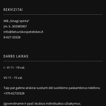
REKVIZITAI
MB „Smagi spinta”
Įm. k. 303385967
info@lietuviskospeteliskes.lt
8-627-33328
DARBO LAIKAS
I - VI 11 - 19 val.
VII 11 - 15 val.
Taip pat galime atskirai susitarti dėl susitikimo paskambinus telefonu
+370-62733328
Įgyvendiname ir ypač skubius individualius užsakymus.