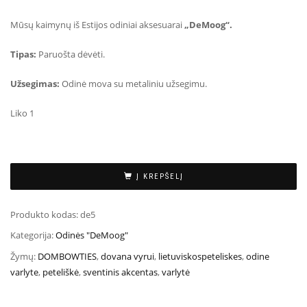
Mūsų kaimynų iš Estijos odiniai aksesuarai
„DeMoog“.
Tipas:
Paruošta dėvėti.
Užsegimas:
Odinė mova su metaliniu užsegimu.
Liko 1
Į KREPŠELĮ
Produkto kodas:
de5
Kategorija:
Odinės "DeMoog"
Žymų:
DOMBOWTIES
,
dovana vyrui
,
lietuviskospeteliskes
,
odine
varlyte
,
peteliškė
,
sventinis akcentas
,
varlytė