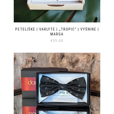
PETELIŠKĖ | VARLYTĖ | „TROPIC” | VYŠNINĖ |
MARGA
€
35.00