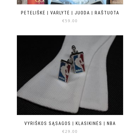
PETELIŠKĖ | VARLYTĖ | JUODA | RAŠTUOTA
€
59.00
VYRIŠKOS SĄSAGOS | KLASIKINĖS | NBA
€
29.00