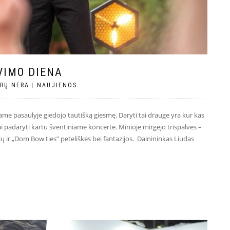
VIMO DIENA
RŲ NĖRA
|
NAUJIENOS
me pasaulyje giedojo tautišką giesmę. Daryti tai drauge yra kur kas
 tai padaryti kartu šventiniame koncerte. Minioje mirgėjo trispalvės –
rių ir „Dom Bow ties” peteliškės bei fantazijos. Dainininkas Liudas