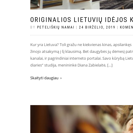
ORIGINALIOS LIETUVIŲ IDĖJOS 
BY
PETELIŠKIŲ NAMAI
|
24 BIRŽELIO, 2019
|
KOMEN
Kur yra Lietuva? Toli gražu ne kiekvienas kinas, apsilankęs
žinojo atsakymą į šį klausimą. Bet daugybės jų dėmesį patrau
kanalai, ir pagrindiniai interneto portalai. Savo kūrybą L
diaries“ studija, menininkė Diana Zabielaitė, […]
Skaityti daugiau