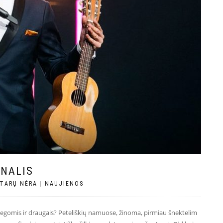
INALIS
TARŲ NĖRA
|
NAUJIENOS
olegomis ir draugais? Peteliškių namuose, žinoma, pirmiau šnektelim