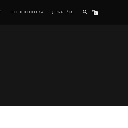
Ė
DBT BIBLIOTEKA
Į PRADŽIĄ
0