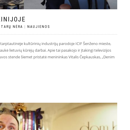
KINIJOJE
TARŲ NĖRA
|
NAUJIENOS
 tarptautinėje kultūrinių industrijų parodoje ICIF Šenženo mieste,
kė lietuvių kūrėjų darbai. Apie tai pasakojo ir įtakingi televizijos
ietuvos stende šiemet pristatė menininkas Vitalis Čepkauskas, „Denim