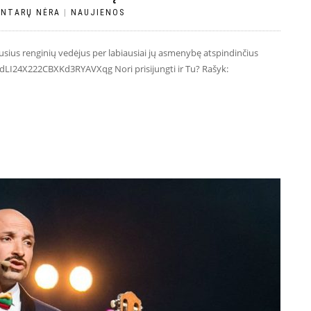
NTARŲ NĖRA
|
NAUJIENOS
ausius renginių vedėjus per labiausiai jų asmenybę atspindinčius
LI24X222CBXKd3RYAVXqg Nori prisijungti ir Tu? Rašyk: