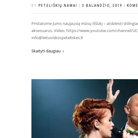
BY
PETELIŠKIŲ NAMAI
|
3 BALANDŽIO, 2019
|
KOME
Pristatome Jums naujausią mūsų iššūkį – atskleisti stilingi
aksesuarus. Video: https://www.youtube.com/channel/UCd
info@lietuviskospeteliskes.lt
Skaityti daugiau