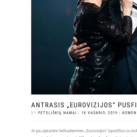
ANTRASIS „EUROVIZIJOS” PUSF
BY
PETELIŠKIŲ NAMAI
|
18 VASARIO, 2019
|
KOMEN
Ar jau aptarėte šeštadieninės „Eurovizijos” įspūdžius su k