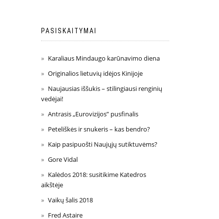
PASISKAITYMAI
Karaliaus Mindaugo karūnavimo diena
Originalios lietuvių idėjos Kinijoje
Naujausias iššukis – stilingiausi renginių
vedėjai!
Antrasis „Eurovizijos” pusfinalis
Peteliškės ir snukeris – kas bendro?
Kaip pasipuošti Naujųjų sutiktuvėms?
Gore Vidal
Kalėdos 2018: susitikime Katedros
aikštėje
Vaikų šalis 2018
Fred Astaire