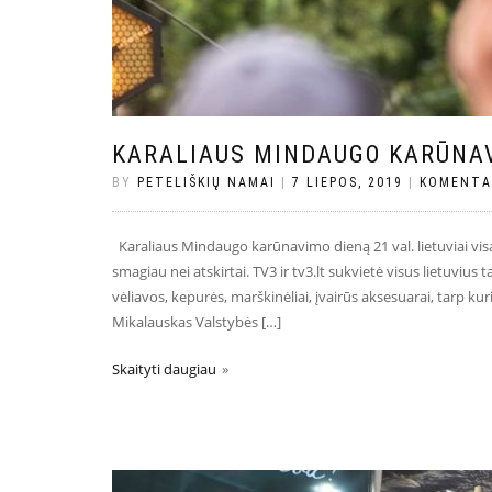
KARALIAUS MINDAUGO KARŪNA
BY
PETELIŠKIŲ NAMAI
|
7 LIEPOS, 2019
|
KOMENTA
Karaliaus Mindaugo karūnavimo dieną 21 val. lietuviai visa
smagiau nei atskirtai. TV3 ir tv3.lt sukvietė visus lietuvius
vėliavos, kepurės, marškinėliai, įvairūs aksesuarai, tarp ku
Mikalauskas Valstybės […]
Skaityti daugiau