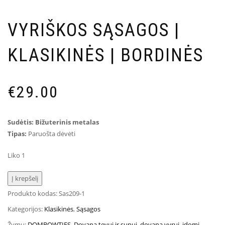
VYRIŠKOS SĄSAGOS |
KLASIKINĖS | BORDINĖS
€
29.00
Sudėtis: Bižuterinis metalas
Tipas:
Paruošta dėvėti
Liko 1
Į krepšelį
Produkto kodas:
Sas209-1
Kategorijos:
Klasikinės
,
Sąsagos
Žymų:
DOMBOWTIES
,
Dovana tevui ir sunui
,
dovana vyrui
,
idomi