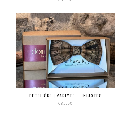
PETELIŠKĖ | VARLYTĖ | LINIUOTĖS
€
35.00