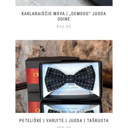
KAKLARAIŠČIO MOVA | „DEMOOG” JUODA
ODINĖ
€
42.00
PETELIŠKĖ | VARLYTĖ | JUODA | TAŠKUOTA
€
59.00