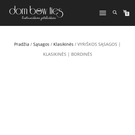
TOGGLE
0
NAVIGATION
Pradžia
/
Sąsagos
/
Klasikinės
/ VYRIŠKOS SĄSAGOS |
KLASIKINĖS | BORDINĖS