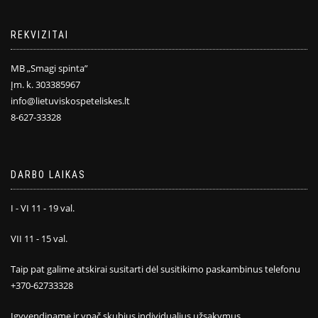
REKVIZITAI
MB „Smagi spinta”
Įm. k. 303385967
info@lietuviskospeteliskes.lt
8-627-33328
DARBO LAIKAS
I - VI 11 - 19 val.
VII 11 - 15 val.
Taip pat galime atskirai susitarti dėl susitikimo paskambinus telefonu
+370-62733328
Įgyvendiname ir ypač skubius individualius užsakymus.