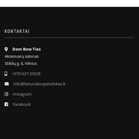
KONTAKTAI
Dom Bow Ties
Aksesuarų salonas
Stiklių g. 6, Vilnius
+370-627-33328
info@lietuviskospeteliskes.lt
Instagram
Facebook