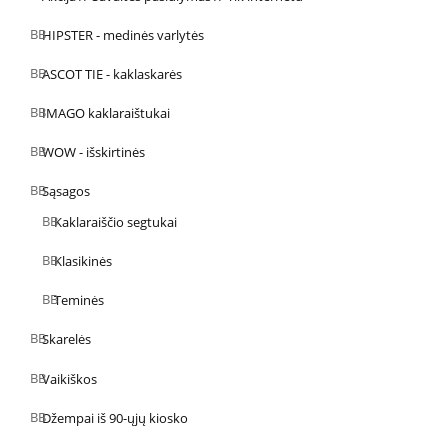
HIPSTER - medinės varlytės
ASCOT TIE - kaklaskarės
IMAGO kaklaraištukai
WOW - išskirtinės
Sąsagos
Kaklaraiščio segtukai
Klasikinės
Teminės
Skarelės
Vaikiškos
Džempai iš 90-ųjų kiosko