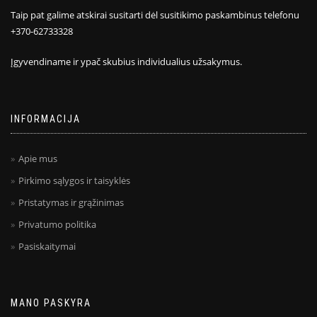
Taip pat galime atskirai susitarti dėl susitikimo paskambinus telefonu
+370-62733328
Įgyvendiname ir ypač skubius individualius užsakymus.
INFORMACIJA
Apie mus
Pirkimo sąlygos ir taisyklės
Pristatymas ir grąžinimas
Privatumo politika
Pasiskaitymai
MANO PASKYRA