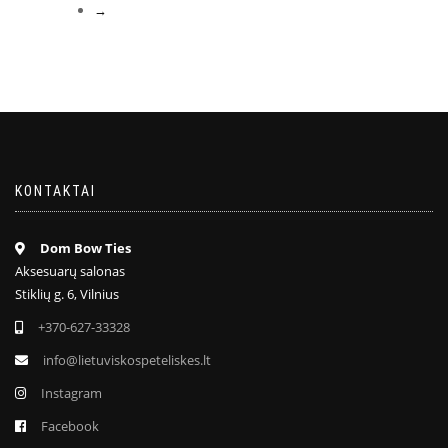
→
KONTAKTAI
Dom Bow Ties
Aksesuarų salonas
Stiklių g. 6, Vilnius
+370-627-33328
info@lietuviskospeteliskes.lt
Instagram
Facebook