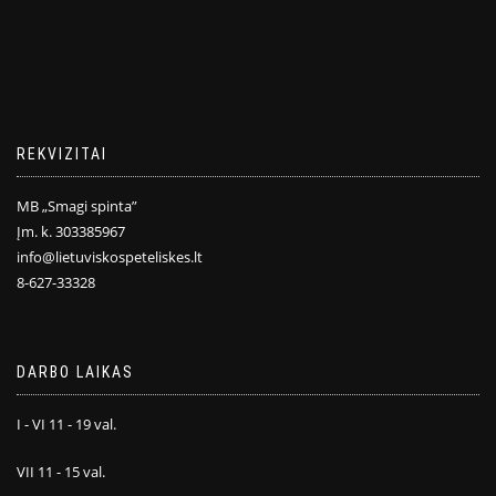
REKVIZITAI
MB „Smagi spinta”
Įm. k. 303385967
info@lietuviskospeteliskes.lt
8-627-33328
DARBO LAIKAS
I - VI 11 - 19 val.
VII 11 - 15 val.