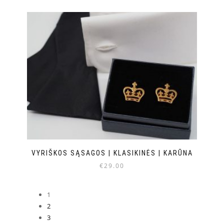
VYRIŠKOS SĄSAGOS | KLASIKINĖS | KARŪNA
€
29.00
1
2
3