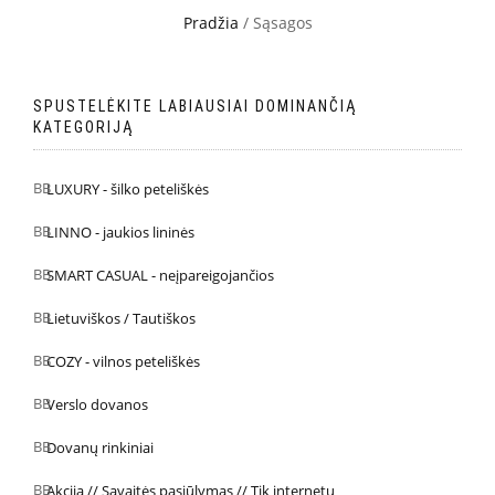
Pradžia
/ Sąsagos
SPUSTELĖKITE LABIAUSIAI DOMINANČIĄ
KATEGORIJĄ
LUXURY - šilko peteliškės
LINNO - jaukios lininės
SMART CASUAL - neįpareigojančios
Lietuviškos / Tautiškos
COZY - vilnos peteliškės
Verslo dovanos
Dovanų rinkiniai
Akcija // Savaitės pasiūlymas // Tik internetu