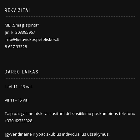
REKVIZITAI
MB „Smagi spinta”
Įm. k. 303385967
info@lietuviskospeteliskes.lt
8-627-33328
DARBO LAIKAS
I - VI 11 - 19 val.
VII 11 - 15 val.
Taip pat galime atskirai susitarti dėl susitikimo paskambinus telefonu
+370-62733328
Įgyvendiname ir ypač skubius individualius užsakymus.