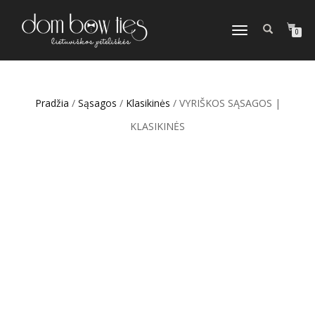
TOGGLE
0
NAVIGATION
Pradžia
/
Sąsagos
/
Klasikinės
/ VYRIŠKOS SĄSAGOS |
KLASIKINĖS