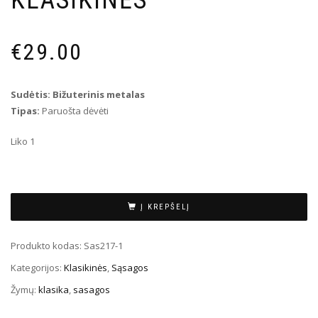
€
29.00
Sudėtis: Bižuterinis metalas
Tipas:
Paruošta dėvėti
Liko 1
Į KREPŠELĮ
Produkto kodas:
Sas217-1
Kategorijos:
Klasikinės
,
Sąsagos
Žymų:
klasika
,
sasagos