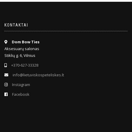
KONTAKTAI
Dom Bow Ties
Aksesuarų salonas
Stiklių g. 6, Vilnius
+370-627-33328
info@lietuviskospeteliskes.lt
Instagram
Facebook