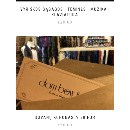
VYRIŠKOS SĄSAGOS | TEMINĖS | MUZIKA |
KLAVIATŪRA
€
29.00
DOVANŲ KUPONAS // 50 EUR
€
50.00