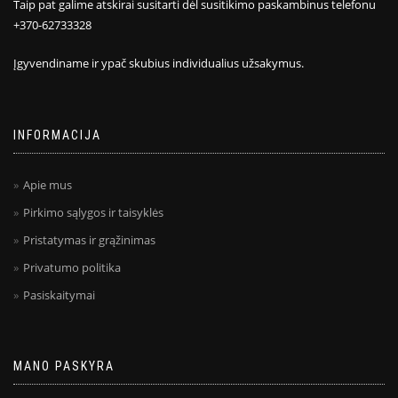
Taip pat galime atskirai susitarti dėl susitikimo paskambinus telefonu
+370-62733328
Įgyvendiname ir ypač skubius individualius užsakymus.
INFORMACIJA
Apie mus
Pirkimo sąlygos ir taisyklės
Pristatymas ir grąžinimas
Privatumo politika
Pasiskaitymai
MANO PASKYRA