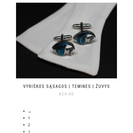
VYRIŠKOS SĄSAGOS | TEMINĖS | ŽUVYS
€
29.00
←
1
2
3