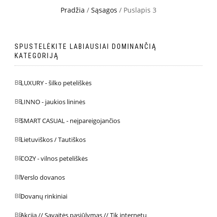
Pradžia
/
Sąsagos
/ Puslapis 3
SPUSTELĖKITE LABIAUSIAI DOMINANČIĄ
KATEGORIJĄ
LUXURY - šilko peteliškės
LINNO - jaukios lininės
SMART CASUAL - neįpareigojančios
Lietuviškos / Tautiškos
COZY - vilnos peteliškės
Verslo dovanos
Dovanų rinkiniai
Akcija // Savaitės pasiūlymas // Tik internetu