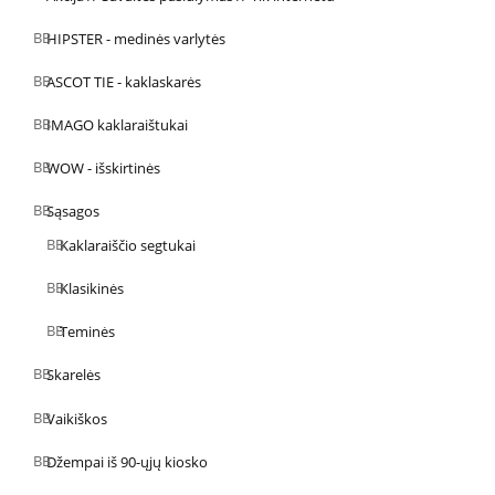
HIPSTER - medinės varlytės
ASCOT TIE - kaklaskarės
IMAGO kaklaraištukai
WOW - išskirtinės
Sąsagos
Kaklaraiščio segtukai
Klasikinės
Teminės
Skarelės
Vaikiškos
Džempai iš 90-ųjų kiosko