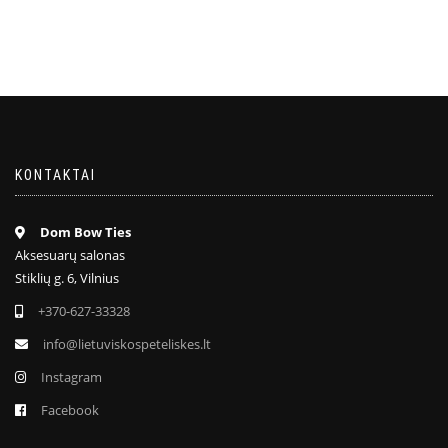
KONTAKTAI
Dom Bow Ties
Aksesuarų salonas
Stiklių g. 6, Vilnius
+370-627-33328
info@lietuviskospeteliskes.lt
Instagram
Facebook