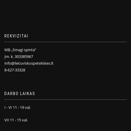
REKVIZITAI
MB „Smagi spinta”
Įm. k. 303385967
info@lietuviskospeteliskes.lt
8-627-33328
DARBO LAIKAS
I - VI 11 - 19 val.
VII 11 - 15 val.