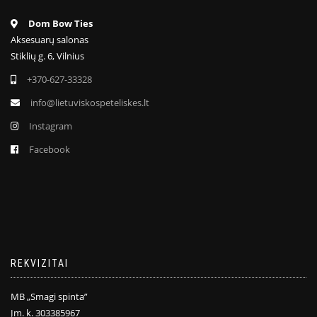
Dom Bow Ties
Aksesuarų salonas
Stiklių g. 6, Vilnius
+370-627-33328
info@lietuviskospeteliskes.lt
Instagram
Facebook
REKVIZITAI
MB „Smagi spinta”
Įm. k. 303385967