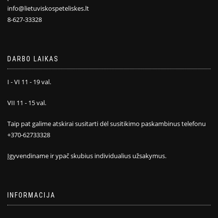
info@lietuviskospeteliskes.lt
8-627-33328
DARBO LAIKAS
I - VI 11 - 19 val.
VII 11 - 15 val.
Taip pat galime atskirai susitarti dėl susitikimo paskambinus telefonu
+370-62733328
Įgyvendiname ir ypač skubius individualius užsakymus.
INFORMACIJA