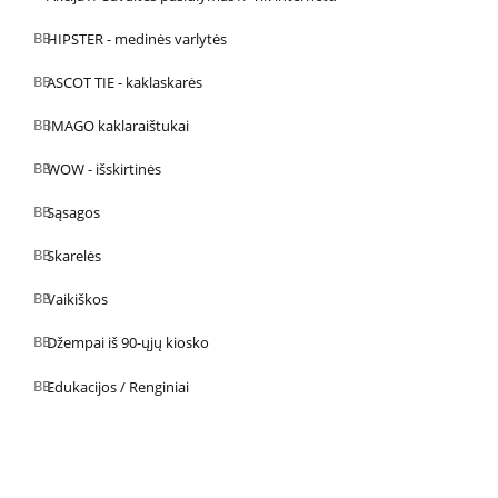
HIPSTER - medinės varlytės
ASCOT TIE - kaklaskarės
IMAGO kaklaraištukai
WOW - išskirtinės
Sąsagos
Skarelės
Vaikiškos
Džempai iš 90-ųjų kiosko
Edukacijos / Renginiai