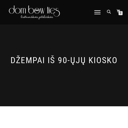
TOGGLE
0
NAVIGATION
DŽEMPAI IŠ 90-ŲJŲ KIOSKO