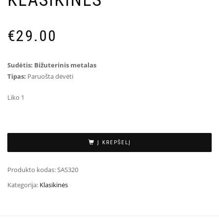
KLASIKINĖS
€
29.00
Sudėtis: Bižuterinis metalas
Tipas:
Paruošta dėvėti
Liko 1
Į KREPŠELĮ
Produkto kodas:
SAS320
Kategorija:
Klasikinės