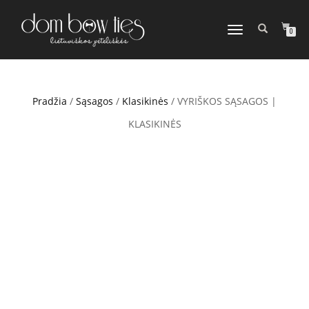
TOGGLE
0
NAVIGATION
Pradžia
/
Sąsagos
/
Klasikinės
/ VYRIŠKOS SĄSAGOS |
KLASIKINĖS