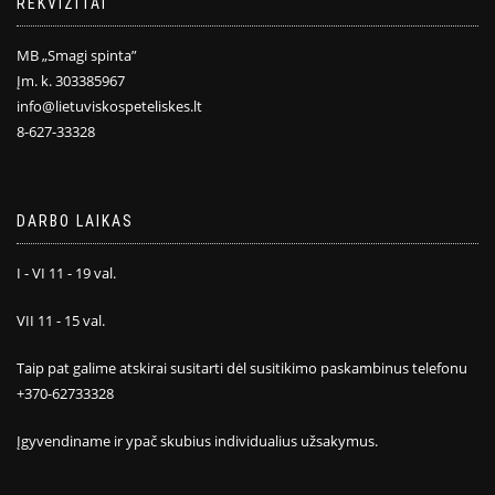
REKVIZITAI
MB „Smagi spinta”
Įm. k. 303385967
info@lietuviskospeteliskes.lt
8-627-33328
DARBO LAIKAS
I - VI 11 - 19 val.
VII 11 - 15 val.
Taip pat galime atskirai susitarti dėl susitikimo paskambinus telefonu
+370-62733328
Įgyvendiname ir ypač skubius individualius užsakymus.