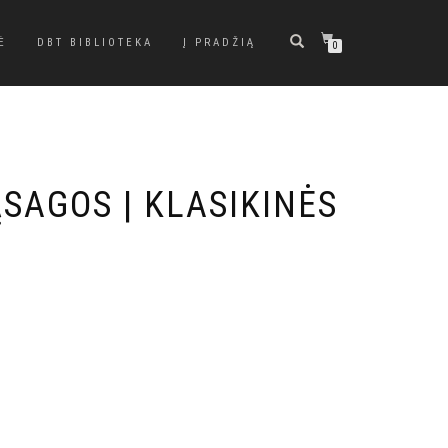
Ė
DBT BIBLIOTEKA
Į PRADŽIĄ
0
SAGOS | KLASIKINĖS