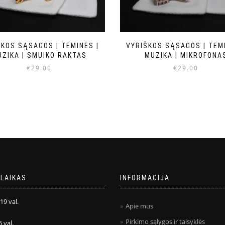
ŠKOS SĄSAGOS | TEMINĖS |
VYRIŠKOS SĄSAGOS | TEMI
UZIKA | SMUIKO RAKTAS
MUZIKA | MIKROFONA
€
29.00
€
29.00
LAIKAS
INFORMACIJA
 19 val.
Apie mus
Pirkimo sąlygos ir taisyklės
5 val.