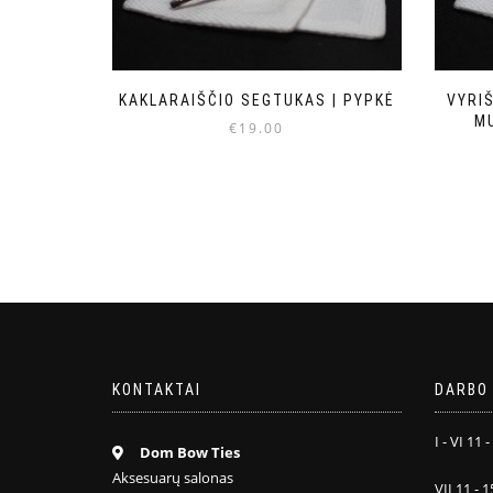
KAKLARAIŠČIO SEGTUKAS | PYPKĖ
VYRI
M
€
19.00
KONTAKTAI
DARBO 
I - VI 11 -
Dom Bow Ties
Aksesuarų salonas
VII 11 - 1