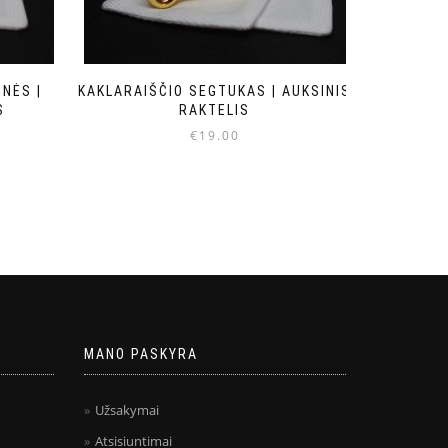
NĖS |
KAKLARAIŠČIO SEGTUKAS | AUKSINIS
S
RAKTELIS
€
19.00
MANO PASKYRA
Užsakymai
Atsisiuntimai