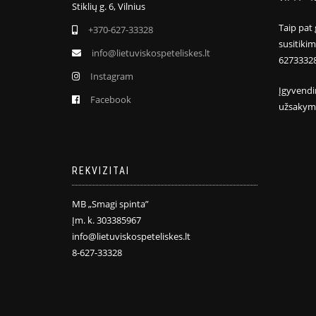
Stiklių g. 6, Vilnius
Taip pat 
+370-627-33328
susitiki
info@lietuviskospeteliskes.lt
6273332
Instagram
Įgyvendi
Facebook
užsakym
REKVIZITAI
MB „Smagi spinta”
Įm. k. 303385967
info@lietuviskospeteliskes.lt
8-627-33328