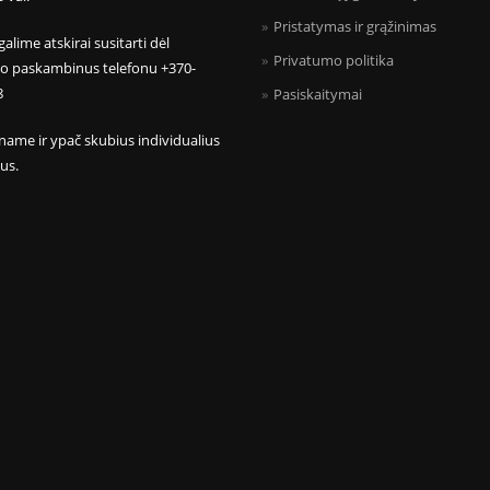
Pristatymas ir grąžinimas
galime atskirai susitarti dėl
Privatumo politika
mo paskambinus telefonu +370-
8
Pasiskaitymai
name ir ypač skubius individualius
us.