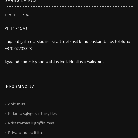
DARBO LAIKAS
I - VI 11 - 19 val.
VII 11 - 15 val.
Taip pat galime atskirai susitarti dėl susitikimo paskambinus telefonu
+370-62733328
Įgyvendiname ir ypač skubius individualius užsakymus.
INFORMACIJA
Apie mus
Pirkimo sąlygos ir taisyklės
Pristatymas ir grąžinimas
Privatumo politika