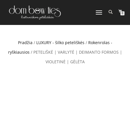
TOGGLE
0
NAVIGATION
Pradžia
/
LUXURY - šilko peteliškės
/
Rokenrolas -
ryškiausios
/ PETELIŠKĖ | VARLYTĖ | DEIMANTO FORMOS |
VIOLETINĖ | GĖLĖTA