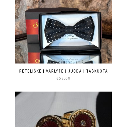
PETELIŠKĖ | VARLYTĖ | JUODA | TAŠKUOTA
€
59.00