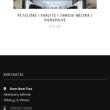
PETELIŠKĖ | VARLYTĖ | TAMSIAI MĖLYNA |
VIENSPALVĖ
€
59.00
KONTAKTAI
Dom Bow Ties
Aksesuarų salonas
Stiklių g. 6, Vilnius
+370-627-33328