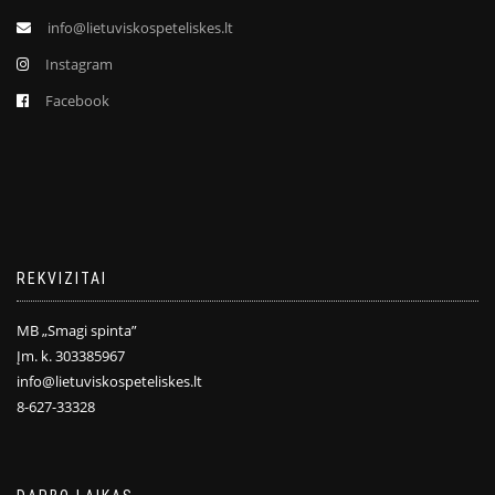
info@lietuviskospeteliskes.lt
Instagram
Facebook
REKVIZITAI
MB „Smagi spinta”
Įm. k. 303385967
info@lietuviskospeteliskes.lt
8-627-33328