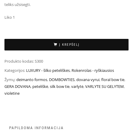
teliks užsisegti.
Liko 1
Į KREPŠELĮ
Produkto kodas:
S300
Kategorijos:
LUXURY - šilko peteliškės
,
Rokenrolas - ryškiausios
Žymų:
deimanto formos
,
DOMBOWTIES
,
dovana vyrui
,
floral bow tie
,
GERA DOVANA
,
peteliškė
,
silk bow tie
,
varlytė
,
VARLYTE SU GELYTEM
,
violetine
PAPILDOMA INFORMACIJA