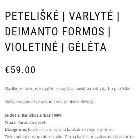
PETELIŠKĖ | VARLYTĖ |
DEIMANTO FORMOS |
VIOLETINĖ | GĖLĖTA
€
59.00
Klasikinės formos ir dydžio kruopščiai pasiūta rankų darbo peteliškė.
Kiekvieną peteliškę pakuojame į jai skirtą dėžutę.
Sudėtis: Itališkas šilkas 100%
Tipas:
Paruošta dėvėti
Užsegimas:
Juostelė su metaliniu kabliuku ir reguliatoriumi.
Tinka bet kokios apimties kaklui. Pirmą kartą sureguliavus, kitus kartus