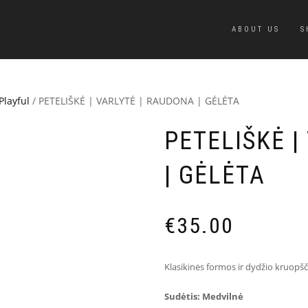
ABOUT US
S
Playful
/ PETELIŠKĖ | VARLYTĖ | RAUDONA | GĖLĖTA
PETELIŠKĖ |
| GĖLĖTA
€
35.00
Klasikinės formos ir dydžio kruopšč
Sudėtis: Medvilnė