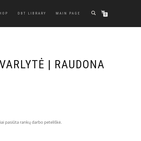
HOP
DBT LIBRARY
MAIN PAGE
0
 VARLYTĖ | RAUDONA
iai pasiūta rankų darbo peteliškė.