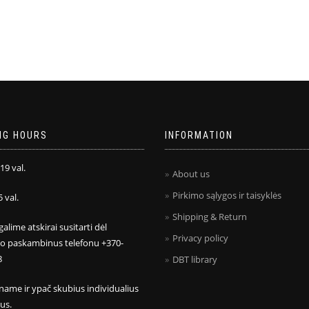
NG HOURS
INFORMATION
 19 val.
About us
Pirkimo sąlygos ir taisyklės
5 val.
Shipping & Return
galime atskirai susitarti dėl
Privacy policy
mo paskambinus telefonu +370-
8
DBT library
name ir ypač skubius individualius
us.