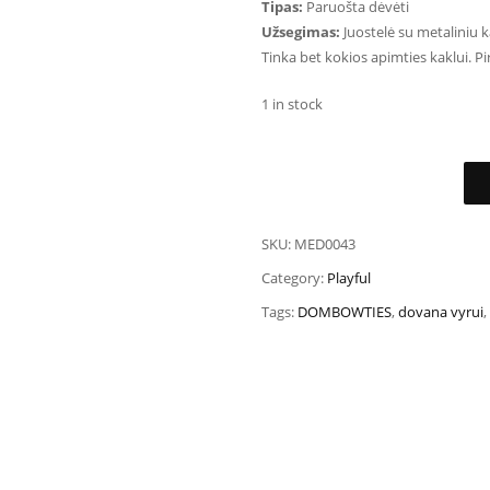
Tipas:
Paruošta dėvėti
Užsegimas:
Juostelė su metaliniu k
Tinka bet kokios apimties kaklui. Pi
1 in stock
SKU:
MED0043
Category:
Playful
Tags:
DOMBOWTIES
,
dovana vyrui
,