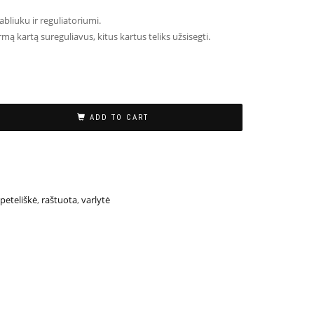
abliuku ir reguliatoriumi.
rmą kartą sureguliavus, kitus kartus teliks užsisegti.
ADD TO CART
peteliškė
,
raštuota
,
varlytė