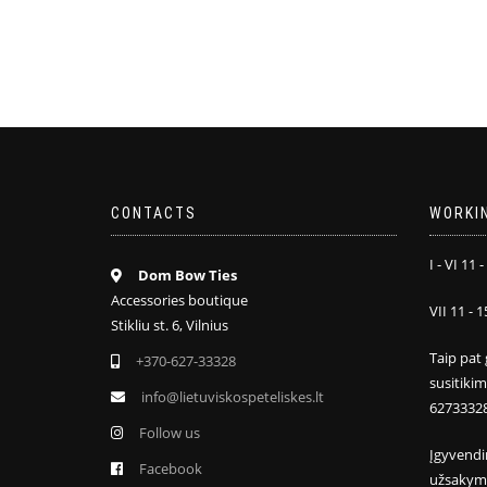
CONTACTS
WORKI
I - VI 11 -
Dom Bow Ties
Accessories boutique
VII 11 - 1
Stikliu st. 6, Vilnius
Taip pat 
+370-627-33328
susitiki
info@lietuviskospeteliskes.lt
6273332
Follow us
Įgyvendi
Facebook
užsakym