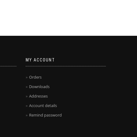
MY ACCOUNT
Orders
Downloads
Addresses
Account details
Remind password