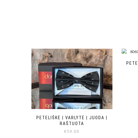
PETE
PETELIŠKĖ | VARLYTĖ | JUODA |
RAŠTUOTA
€
59.00