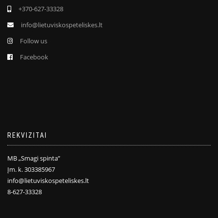
+370-627-33328
info@lietuviskospeteliskes.lt
Follow us
Facebook
REKVIZITAI
MB „Smagi spinta”
Įm. k. 303385967
info@lietuviskospeteliskes.lt
8-627-33328