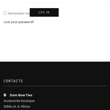
LOG IN
Remember me
Lost your password?
CONTACTS
Dom Bow Ties
Accessories boutique
Stikliu st. 6, Vilnius