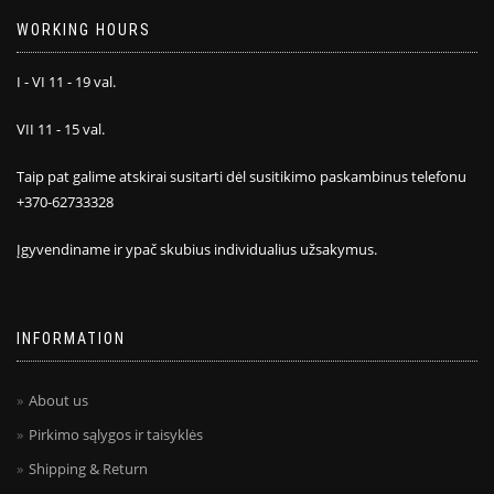
WORKING HOURS
I - VI 11 - 19 val.
VII 11 - 15 val.
Taip pat galime atskirai susitarti dėl susitikimo paskambinus telefonu
+370-62733328
Įgyvendiname ir ypač skubius individualius užsakymus.
INFORMATION
About us
Pirkimo sąlygos ir taisyklės
Shipping & Return