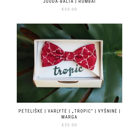
JUODA-BALTA | ROMBAI
€
59.00
PETELIŠKĖ | VARLYTĖ | „TROPIC” | VYŠNINĖ |
MARGA
€
35.00