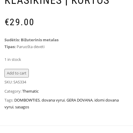
KLASIKINĖS | KORTOS
€
29.00
Sudėtis: Bižuterinis metalas
Tipas:
Paruošta dėvėti
1 in stock
Add to cart
SKU:
SAS334
Category:
Thematic
Tags:
DOMBOWTIES
,
dovana vyrui
,
GERA DOVANA
,
idomi dovana
vyrui
,
sasagos