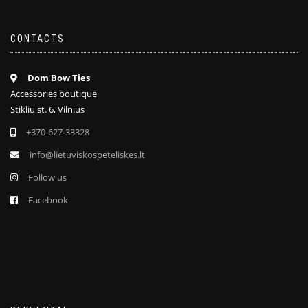
CONTACTS
Dom Bow Ties
Accessories boutique
Stikliu st. 6, Vilnius
+370-627-33328
info@lietuviskospeteliskes.lt
Follow us
Facebook