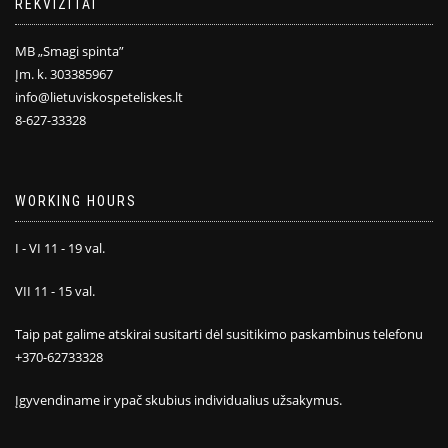
REKVIZITAI
MB „Smagi spinta”
Įm. k. 303385967
info@lietuviskospeteliskes.lt
8-627-33328
WORKING HOURS
I - VI 11 - 19 val.
VII 11 - 15 val.
Taip pat galime atskirai susitarti dėl susitikimo paskambinus telefonu
+370-62733328
Įgyvendiname ir ypač skubius individualius užsakymus.