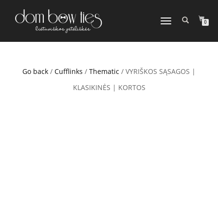
TOGGLE
0
NAVIGATION
Go back
/
Cufflinks
/
Thematic
/ VYRIŠKOS SĄSAGOS |
KLASIKINĖS | KORTOS