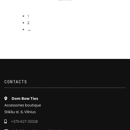
1
2
→
CONTACTS
Dom Bow Ties
Accessories boutique
Stikliu st. 6, Vilnius
+370-627-33328