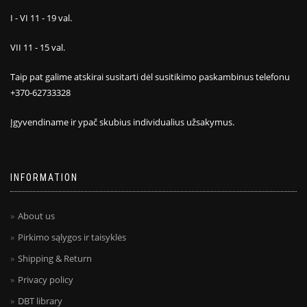
I - VI 11 - 19 val.
VII 11 - 15 val.
Taip pat galime atskirai susitarti dėl susitikimo paskambinus telefonu
+370-62733328
Įgyvendiname ir ypač skubius individualius užsakymus.
INFORMATION
About us
Pirkimo sąlygos ir taisyklės
Shipping & Return
Privacy policy
DBT library