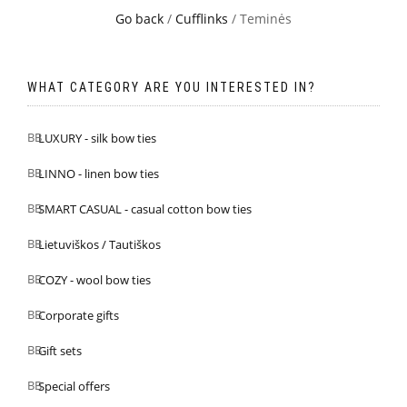
Go back
/
Cufflinks
/ Teminės
WHAT CATEGORY ARE YOU INTERESTED IN?
LUXURY - silk bow ties
LINNO - linen bow ties
SMART CASUAL - casual cotton bow ties
Lietuviškos / Tautiškos
COZY - wool bow ties
Corporate gifts
Gift sets
Special offers