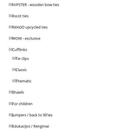
HIPSTER - wooden bow ties
Ascot ties
IMAGO upcycled ties
WOW - exclusive
Cufflinks
Tie clips
Classic
Thematic
Shawls
For children
Jumpers / back to 90'ies
Edukacijos / Renginiai