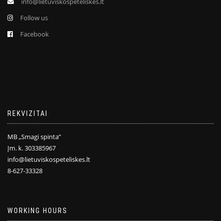
info@lietuviskospeteliskes.lt
Follow us
Facebook
REKVIZITAI
MB „Smagi spinta”
Įm. k. 303385967
info@lietuviskospeteliskes.lt
8-627-33328
WORKING HOURS