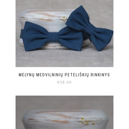
MĖLYNŲ MEDVILNINIŲ PETELIŠKIŲ RINKINYS
€
58.00