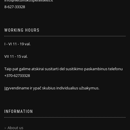
info@lietuviskospeteliskes.lt
8-627-33328
WORKING HOURS
I - VI 11 - 19 val.
VII 11 - 15 val.
Taip pat galime atskirai susitarti dėl susitikimo paskambinus telefonu
+370-62733328
Įgyvendiname ir ypač skubius individualius užsakymus.
INFORMATION
About us