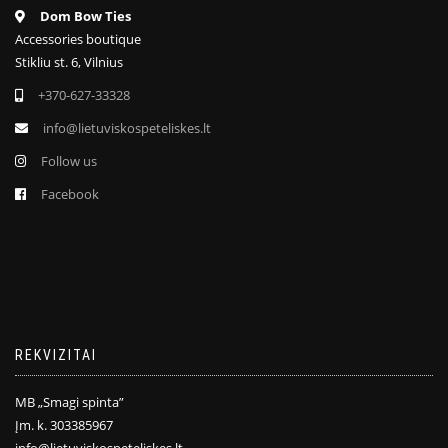
Dom Bow Ties
Accessories boutique
Stikliu st. 6, Vilnius
+370-627-33328
info@lietuviskospeteliskes.lt
Follow us
Facebook
REKVIZITAI
MB „Smagi spinta”
Įm. k. 303385967