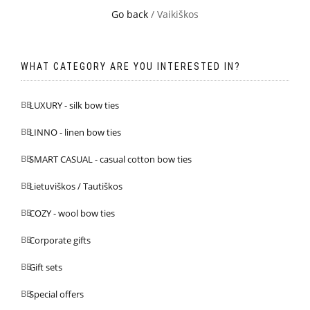
Go back
/ Vaikiškos
WHAT CATEGORY ARE YOU INTERESTED IN?
LUXURY - silk bow ties
LINNO - linen bow ties
SMART CASUAL - casual cotton bow ties
Lietuviškos / Tautiškos
COZY - wool bow ties
Corporate gifts
Gift sets
Special offers