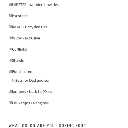
HIPSTER - wooden bow ties
Ascot ties
IMAGO upcycled ties
WOW - exclusive
Cufflinks
Shawls
For children
Sets for Dad and son
Jumpers / back to 90'ies
Edukacijos / Renginiai
WHAT COLOR ARE YOU LOOKING FOR?