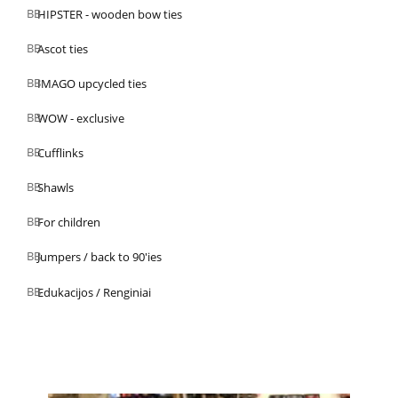
HIPSTER - wooden bow ties
Ascot ties
IMAGO upcycled ties
WOW - exclusive
Cufflinks
Shawls
For children
Jumpers / back to 90'ies
Edukacijos / Renginiai