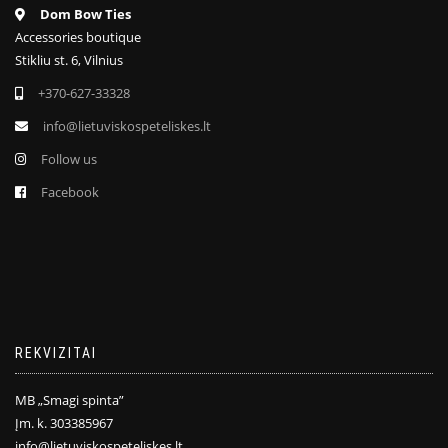
Dom Bow Ties
Accessories boutique
Stikliu st. 6, Vilnius
+370-627-33328
info@lietuviskospeteliskes.lt
Follow us
Facebook
REKVIZITAI
MB „Smagi spinta”
Įm. k. 303385967
info@lietuviskospeteliskes.lt