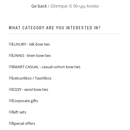
Go back
/ Džempai iš 90-ųjų kiosko
WHAT CATEGORY ARE YOU INTERESTED IN?
LUXURY - silk bow ties
LINNO - linen bow ties
SMART CASUAL - casual cotton bow ties
Lietuviškos / Tautiškos
COZY - wool bow ties
Corporate gifts
Gift sets
Special offers