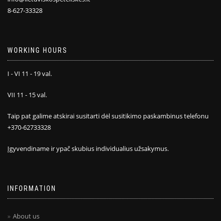
8-627-33328
WORKING HOURS
I - VI 11 - 19 val.
VII 11 - 15 val.
Taip pat galime atskirai susitarti dėl susitikimo paskambinus telefonu
+370-62733328
Įgyvendiname ir ypač skubius individualius užsakymus.
INFORMATION
About us