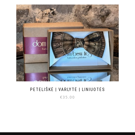
PETELIŠKĖ | VARLYTĖ | LINIUOTĖS
€
35.00