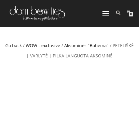
TOGGLE
0
NAVIGATION
Go back
/
WOW - exclusive
/
Aksominės "Bohema"
/ PETELIŠKĖ
| VARLYTĖ | PILKA LANGUOTA AKSOMINĖ