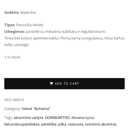
Sudėtis:
Medvilnė
Tipas:
Paruošta dėvėti
Užsegimas:
Juostelė su metaliniu kabliuku ir reguliatoriumi.
Tinka bet kokios apimties kaklui. Pirmą kartą sureguliavus, kitus kartus
teliks užsisegti.
1 in stock
ADD TO CART
SKU:
AK013
Category:
Velvet "Bohema"
Tags:
aksomine varlyte
,
DOMBOWTIES
,
dovana vyrui
,
lietuviskospeteliskes
,
peteliškė
,
pilka
,
raskuota
,
sventinis akcentas
,