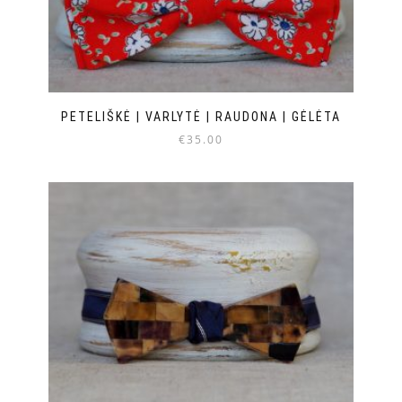
PETELIŠKĖ | VARLYTĖ | RAUDONA | GĖLĖTA
€
35.00