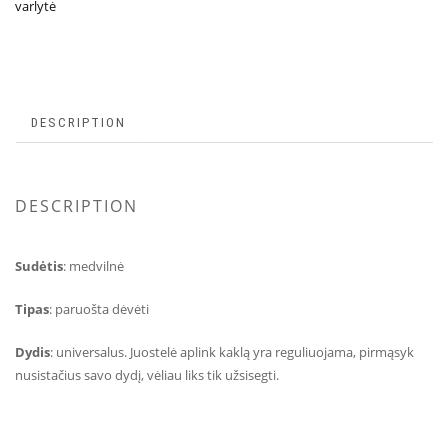
varlytė
DESCRIPTION
DESCRIPTION
Sudėtis
: medvilnė
Tipas
: paruošta dėvėti
Dydis
: universalus. Juostelė aplink kaklą yra reguliuojama, pirmąsyk
nusistačius savo dydį, vėliau liks tik užsisegti.