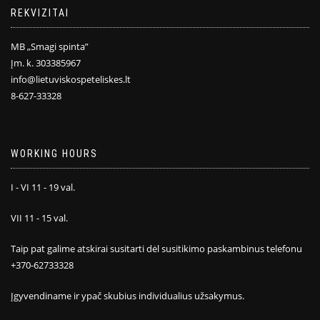
REKVIZITAI
MB „Smagi spinta”
Įm. k. 303385967
info@lietuviskospeteliskes.lt
8-627-33328
WORKING HOURS
I - VI 11 - 19 val.
VII 11 - 15 val.
Taip pat galime atskirai susitarti dėl susitikimo paskambinus telefonu
+370-62733328
Įgyvendiname ir ypač skubius individualius užsakymus.