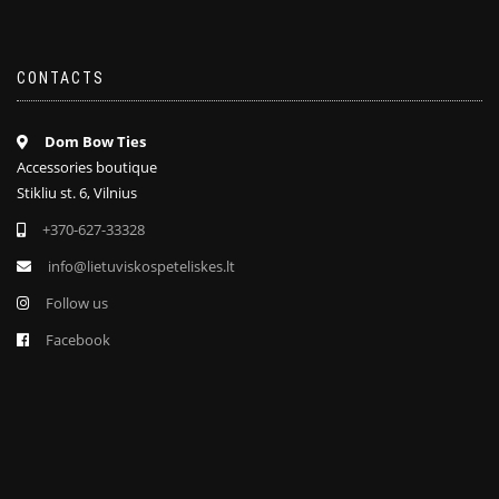
CONTACTS
Dom Bow Ties
Accessories boutique
Stikliu st. 6, Vilnius
+370-627-33328
info@lietuviskospeteliskes.lt
Follow us
Facebook