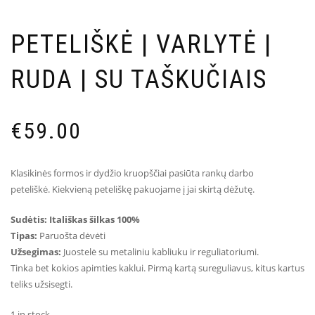
PETELIŠKĖ | VARLYTĖ |
RUDA | SU TAŠKUČIAIS
€
59.00
Klasikinės formos ir dydžio kruopščiai pasiūta rankų darbo
peteliškė. Kiekvieną peteliškę pakuojame į jai skirtą dėžutę.
Sudėtis: Itališkas šilkas 100%
Tipas:
Paruošta dėvėti
Užsegimas:
Juostelė su metaliniu kabliuku ir reguliatoriumi.
Tinka bet kokios apimties kaklui. Pirmą kartą sureguliavus, kitus kartus
teliks užsisegti.
1 in stock