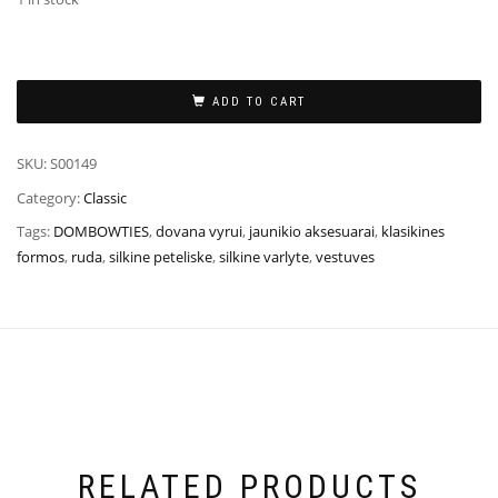
ADD TO CART
SKU:
S00149
Category:
Classic
Tags:
DOMBOWTIES
,
dovana vyrui
,
jaunikio aksesuarai
,
klasikines
formos
,
ruda
,
silkine peteliske
,
silkine varlyte
,
vestuves
RELATED PRODUCTS