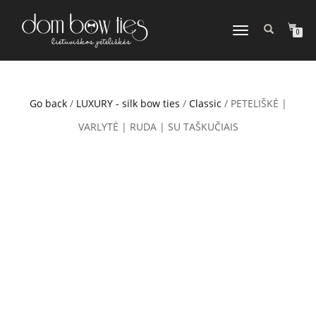
TOGGLE
0
NAVIGATION
Go back
/
LUXURY - silk bow ties
/
Classic
/ PETELIŠKĖ |
VARLYTĖ | RUDA | SU TAŠKUČIAIS