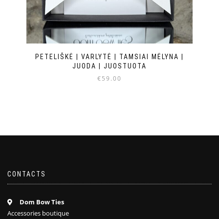
PETELIŠKĖ | VARLYTĖ | TAMSIAI MĖLYNA |
JUODA | JUOSTUOTA
€
59.00
CONTACTS
Dom Bow Ties
Accessories boutique