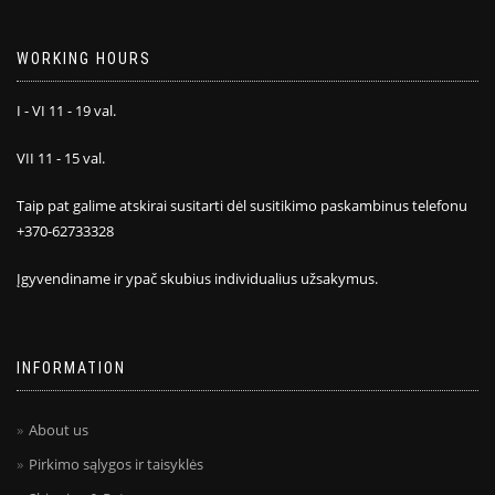
WORKING HOURS
I - VI 11 - 19 val.
VII 11 - 15 val.
Taip pat galime atskirai susitarti dėl susitikimo paskambinus telefonu
+370-62733328
Įgyvendiname ir ypač skubius individualius užsakymus.
INFORMATION
About us
Pirkimo sąlygos ir taisyklės