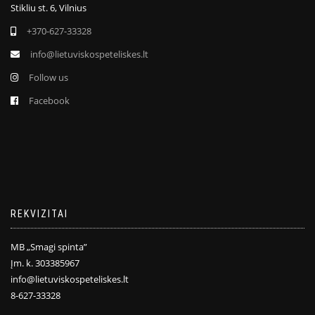
Stikliu st. 6, Vilnius
+370-627-33328
info@lietuviskospeteliskes.lt
Follow us
Facebook
REKVIZITAI
MB „Smagi spinta”
Įm. k. 303385967
info@lietuviskospeteliskes.lt
8-627-33328