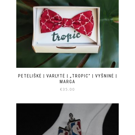
PETELIŠKĖ | VARLYTĖ | „TROPIC” | VYŠNINĖ |
MARGA
€
35.00