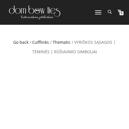
TOGGLE
0
NAVIGATION
Go back
/
Cufflinks
/
Thematic
/ VYRIŠKOS SĄSAGOS |
TEMINĖS | RŪŠIAVIMO SIMBOLIAI