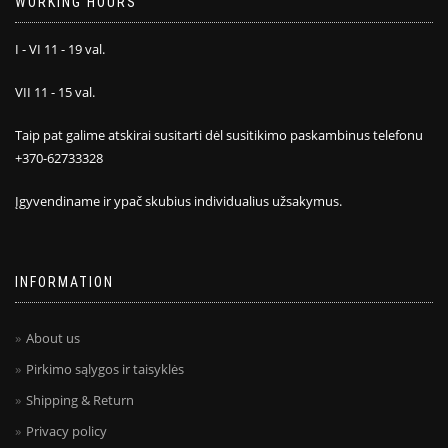
WORKING HOURS
I - VI 11 - 19 val.
VII 11 - 15 val.
Taip pat galime atskirai susitarti dėl susitikimo paskambinus telefonu
+370-62733328
Įgyvendiname ir ypač skubius individualius užsakymus.
INFORMATION
About us
Pirkimo sąlygos ir taisyklės
Shipping & Return
Privacy policy