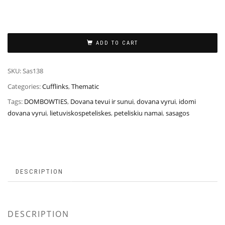
ADD TO CART
SKU:
Sas138
Categories:
Cufflinks
,
Thematic
Tags:
DOMBOWTIES
,
Dovana tevui ir sunui
,
dovana vyrui
,
idomi
dovana vyrui
,
lietuviskospeteliskes
,
peteliskiu namai
,
sasagos
DESCRIPTION
DESCRIPTION