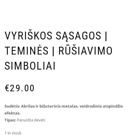
VYRIŠKOS SĄSAGOS |
TEMINĖS | RŪŠIAVIMO
SIMBOLIAI
€
29.00
Sudėtis: Akrilas ir bižuterinis metalas, veidrodinio atspindžio
efektas.
Tipas:
Paruošta dėvėti
1 in stock