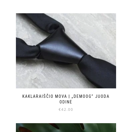
KAKLARAIŠČIO MOVA | „DEMOOG” JUODA
ODINĖ
€
42.00