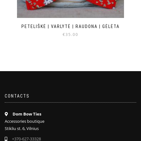
PETELIŠKĖ | VARLYTĖ | RAUDONA | GĖLĖTA
€
35.00
CONTACTS
Dom Bow Ties
Accessories boutique
Stikliu st. 6, Vilnius
+370-627-33328