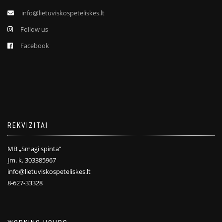
info@lietuviskospeteliskes.lt
Follow us
Facebook
REKVIZITAI
MB „Smagi spinta”
Įm. k. 303385967
info@lietuviskospeteliskes.lt
8-627-33328