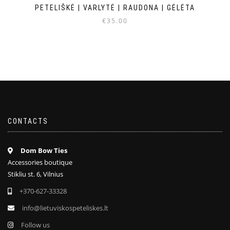
PETELIŠKĖ | VARLYTĖ | RAUDONA | GĖLĖTA
€
35.00
CONTACTS
Dom Bow Ties
Accessories boutique
Stikliu st. 6, Vilnius
+370-627-33328
info@lietuviskospeteliskes.lt
Follow us