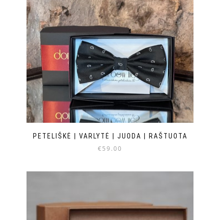
PETELIŠKĖ | VARLYTĖ | JUODA | RAŠTUOTA
€
59.00