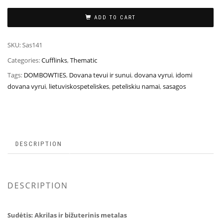
ADD TO CART
SKU:
Sas141
Categories:
Cufflinks
,
Thematic
Tags:
DOMBOWTIES
,
Dovana tevui ir sunui
,
dovana vyrui
,
idomi
dovana vyrui
,
lietuviskospeteliskes
,
peteliskiu namai
,
sasagos
DESCRIPTION
DESCRIPTION
Sudėtis:
Akrilas ir bižuterinis metalas