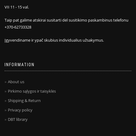
VII 11 - 15 val.
Taip pat galime atskirai susitarti dėl susitikimo paskambinus telefonu
+370-62733328
Įgyvendiname ir ypač skubius individualius užsakymus.
INFORMATION
About us
Pirkimo sąlygos ir taisyklės
Shipping & Return
Privacy policy
DBT library