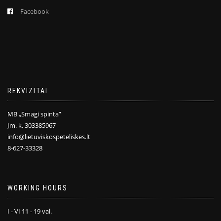
Facebook
REKVIZITAI
MB „Smagi spinta”
Įm. k. 303385967
info@lietuviskospeteliskes.lt
8-627-33328
WORKING HOURS
I - VI 11 - 19 val.