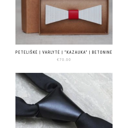
PETELIŠKĖ | VARLYTĖ | ”KAZAUKA” | BETONINĖ
€
70.00