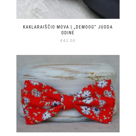
KAKLARAIŠČIO MOVA | „DEMOOG” JUODA
ODINĖ
€
42.00