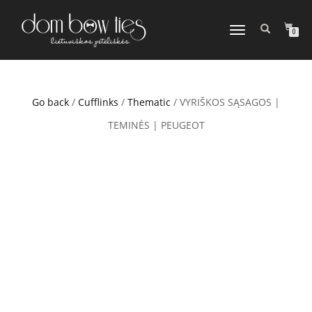
TOGGLE
0
NAVIGATION
Go back
/
Cufflinks
/
Thematic
/ VYRIŠKOS SĄSAGOS |
TEMINĖS | PEUGEOT