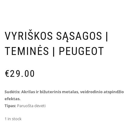
VYRIŠKOS SĄSAGOS |
TEMINĖS | PEUGEOT
€
29.00
Sudėtis: Akrilas ir bižuterinis metalas, veidrodinio atspindžio
efektas.
Tipas:
Paruošta dėvėti
1 in stock