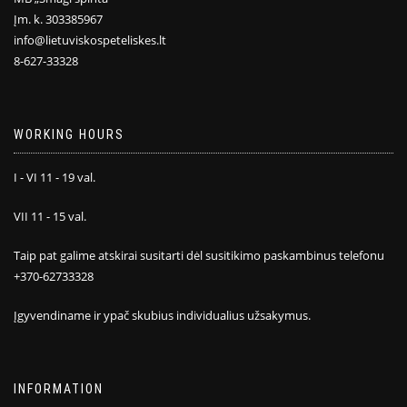
Įm. k. 303385967
info@lietuviskospeteliskes.lt
8-627-33328
WORKING HOURS
I - VI 11 - 19 val.
VII 11 - 15 val.
Taip pat galime atskirai susitarti dėl susitikimo paskambinus telefonu
+370-62733328
Įgyvendiname ir ypač skubius individualius užsakymus.
INFORMATION