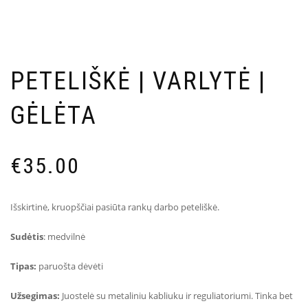
PETELIŠKĖ | VARLYTĖ |
GĖLĖTA
€
35.00
Išskirtinė, kruopščiai pasiūta rankų darbo peteliškė.
Sudėtis
: medvilnė
Tipas:
paruošta dėvėti
Užsegimas:
Juostelė su metaliniu kabliuku ir reguliatoriumi.
Tinka bet