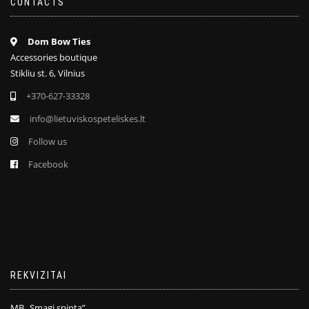
CONTACTS
Dom Bow Ties
Accessories boutique
Stikliu st. 6, Vilnius
+370-627-33328
info@lietuviskospeteliskes.lt
Follow us
Facebook
REKVIZITAI
MB „Smagi spinta”