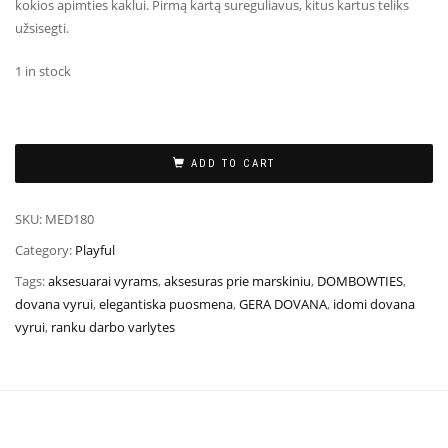
kokios apimties kaklui. Pirmą kartą sureguliavus, kitus kartus teliks
užsisegti.
1 in stock
ADD TO CART
SKU:
MED180
Category:
Playful
Tags:
aksesuarai vyrams
,
aksesuras prie marskiniu
,
DOMBOWTIES
,
dovana vyrui
,
elegantiska puosmena
,
GERA DOVANA
,
idomi dovana
vyrui
,
ranku darbo varlytes