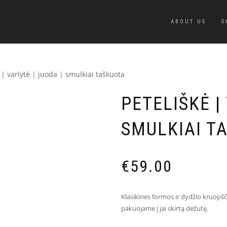
ABOUT US
S
 | varlytė | juoda | smulkiai taškuota
PETELIŠKĖ |
SMULKIAI T
€
59.00
Klasikinės formos ir dydžio kruopšč
pakuojame į jai skirtą dėžutę.