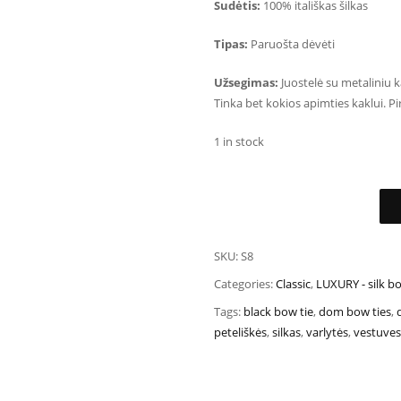
Sudėtis:
100% itališkas šilkas
Tipas:
Paruošta dėvėti
Užsegimas:
Juostelė su metaliniu k
Tinka bet kokios apimties kaklui. Pi
1 in stock
SKU:
S8
Categories:
Classic
,
LUXURY - silk bo
Tags:
black bow tie
,
dom bow ties
,
peteliškės
,
silkas
,
varlytės
,
vestuves