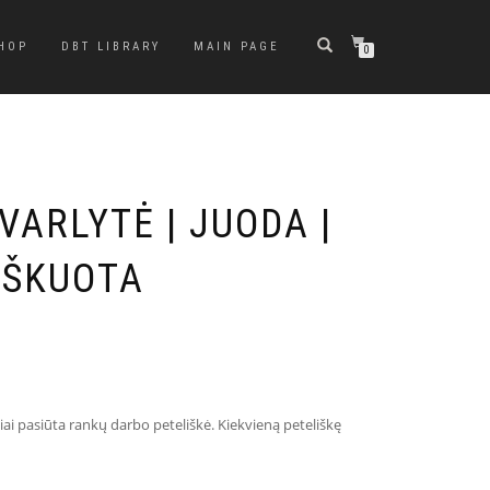
HOP
DBT LIBRARY
MAIN PAGE
0
 VARLYTĖ | JUODA |
AŠKUOTA
iai pasiūta rankų darbo peteliškė. Kiekvieną peteliškę