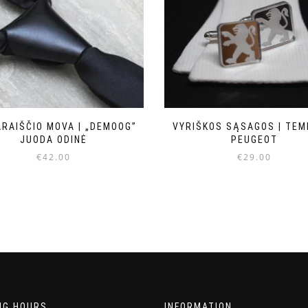
RAIŠČIO MOVA | „DEMOOG”
VYRIŠKOS SĄSAGOS | TEMI
JUODA ODINĖ
PEUGEOT
€
42.00
€
29.00
NG HOURS
INFORMATION