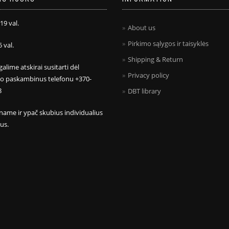
 19 val.
About us
Pirkimo sąlygos ir taisyklės
5 val.
Shipping & Return
galime atskirai susitarti dėl
Privacy policy
mo paskambinus telefonu +370-
8
DBT library
name ir ypač skubius individualius
us.