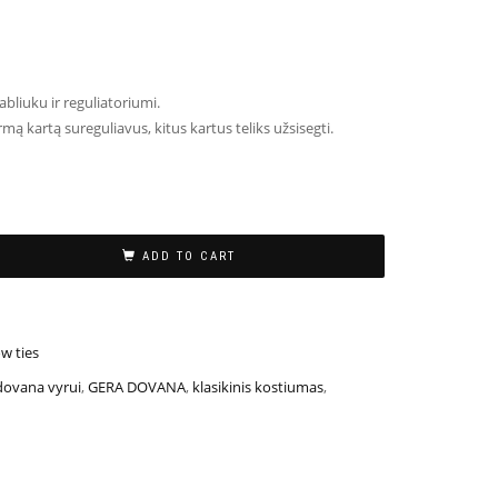
abliuku ir reguliatoriumi.
rmą kartą sureguliavus, kitus kartus teliks užsisegti.
ADD TO CART
w ties
dovana vyrui
,
GERA DOVANA
,
klasikinis kostiumas
,