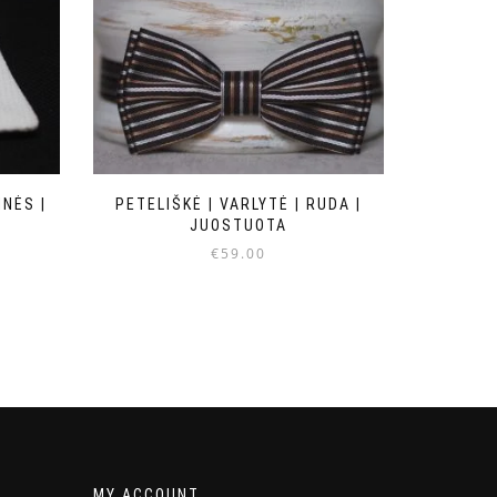
NĖS |
PETELIŠKĖ | VARLYTĖ | RUDA |
JUOSTUOTA
€
59.00
MY ACCOUNT