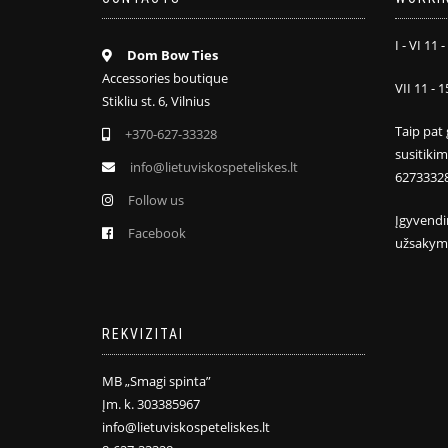
I - VI 11 -
Dom Bow Ties
Accessories boutique
VII 11 - 1
Stikliu st. 6, Vilnius
Taip pat 
+370-627-33328
susitiki
info@lietuviskospeteliskes.lt
6273332
Follow us
Įgyvendi
Facebook
užsakym
REKVIZITAI
MB „Smagi spinta”
Įm. k. 303385967
info@lietuviskospeteliskes.lt