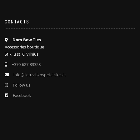
CONTACTS
Dom Bow Ties
Accessories boutique
Stikliu st. 6, Vilnius
+370-627-33328
info@lietuviskospeteliskes.lt
Follow us
Facebook