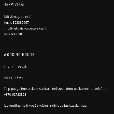
REKVIZITAI
MB „Smagi spinta”
Įm. k. 303385967
info@lietuviskospeteliskes.lt
8-627-33328
WORKING HOURS
I - VI 11 - 19 val.
VII 11 - 15 val.
Taip pat galime atskirai susitarti dėl susitikimo paskambinus telefonu
+370-62733328
Įgyvendiname ir ypač skubius individualius užsakymus.