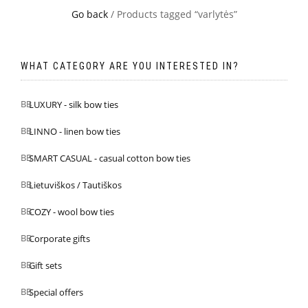
Go back
/ Products tagged “varlytės”
WHAT CATEGORY ARE YOU INTERESTED IN?
LUXURY - silk bow ties
LINNO - linen bow ties
SMART CASUAL - casual cotton bow ties
Lietuviškos / Tautiškos
COZY - wool bow ties
Corporate gifts
Gift sets
Special offers