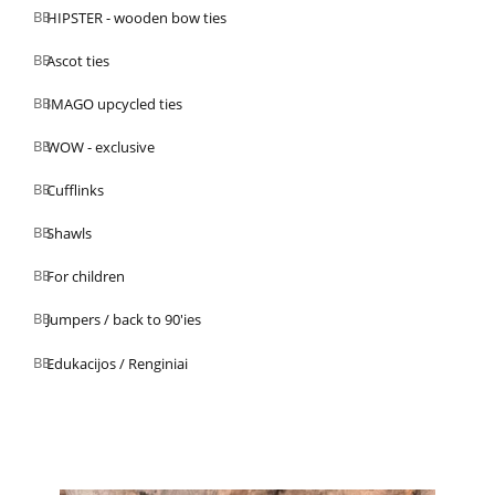
HIPSTER - wooden bow ties
Ascot ties
IMAGO upcycled ties
WOW - exclusive
Cufflinks
Shawls
For children
Jumpers / back to 90'ies
Edukacijos / Renginiai