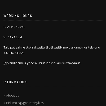
WORKING HOURS
I - VI 11 - 19 val.
VII 11 - 15 val.
Taip pat galime atskirai susitarti dėl susitikimo paskambinus telefonu
+370-62733328
Įgyvendiname ir ypač skubius individualius užsakymus.
INFORMATION
About us
Pirkimo sąlygos ir taisyklės