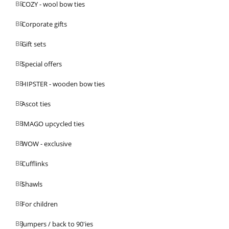
COZY - wool bow ties
Corporate gifts
Gift sets
Special offers
HIPSTER - wooden bow ties
Ascot ties
IMAGO upcycled ties
WOW - exclusive
Cufflinks
Shawls
For children
Jumpers / back to 90'ies