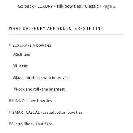
Go back
/
LUXURY - silk bow ties
/
Classic
/ Page 2
WHAT CATEGORY ARE YOU INTERESTED IN?
LUXURY - silk bow ties
Self-tied
Classic
Jazz - for those, who improvise
Rock and roll - the brightest
LINNO - linen bow ties
SMART CASUAL - casual cotton bow ties
Lietuviškos / Tautiškos