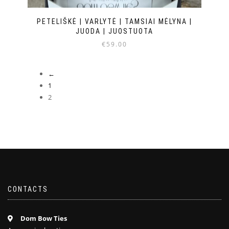
PETELIŠKĖ | VARLYTĖ | TAMSIAI MĖLYNA |
JUODA | JUOSTUOTA
€
59.00
←
1
2
CONTACTS
Dom Bow Ties