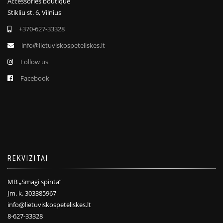
Accessories boutique
Stikliu st. 6, Vilnius
+370-627-33328
info@lietuviskospeteliskes.lt
Follow us
Facebook
REKVIZITAI
MB „Smagi spinta”
Įm. k. 303385967
info@lietuviskospeteliskes.lt
8-627-33328