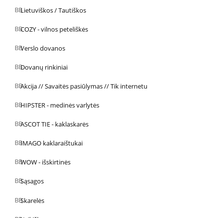
Lietuviškos / Tautiškos
COZY - vilnos peteliškės
Verslo dovanos
Dovanų rinkiniai
Akcija // Savaitės pasiūlymas // Tik internetu
HIPSTER - medinės varlytės
ASCOT TIE - kaklaskarės
IMAGO kaklaraištukai
WOW - išskirtinės
Sąsagos
Skarelės