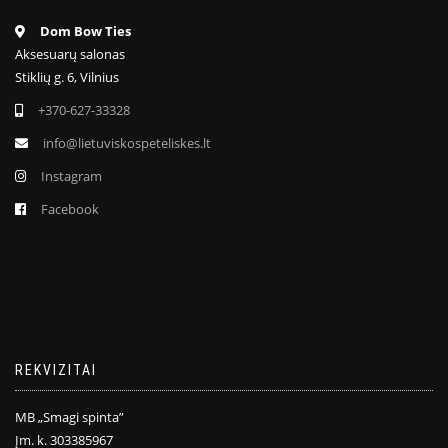
Dom Bow Ties
Aksesuarų salonas
Stiklių g. 6, Vilnius
+370-627-33328
info@lietuviskospeteliskes.lt
Instagram
Facebook
REKVIZITAI
MB „Smagi spinta”
Įm. k. 303385967