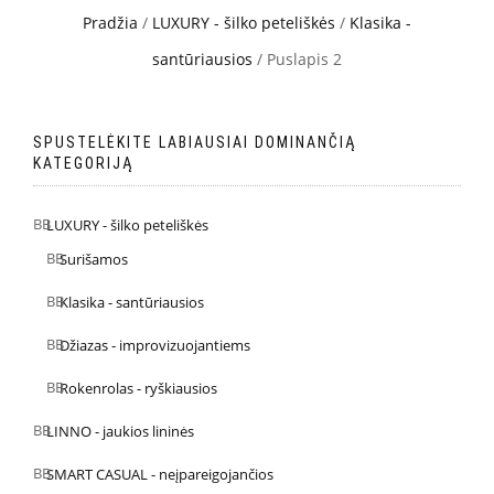
Pradžia
/
LUXURY - šilko peteliškės
/
Klasika -
santūriausios
/ Puslapis 2
SPUSTELĖKITE LABIAUSIAI DOMINANČIĄ
KATEGORIJĄ
LUXURY - šilko peteliškės
Surišamos
Klasika - santūriausios
Džiazas - improvizuojantiems
Rokenrolas - ryškiausios
LINNO - jaukios lininės
SMART CASUAL - neįpareigojančios