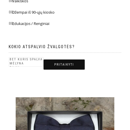
Vaikiškos
Džempai iš 90-ųjų kiosko
Edukacijos / Renginiai
KOKIO ATSPALVIO ŽVALGOTĖS?
PRITAIKYTI