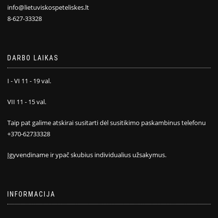
info@lietuviskospeteliskes.lt
8-627-33328
DARBO LAIKAS
I - VI 11 - 19 val.
VII 11 - 15 val.
Taip pat galime atskirai susitarti dėl susitikimo paskambinus telefonu
+370-62733328
Įgyvendiname ir ypač skubius individualius užsakymus.
INFORMACIJA