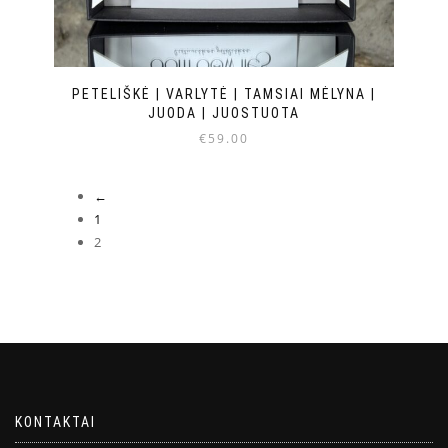
PETELIŠKĖ | VARLYTĖ | TAMSIAI MĖLYNA |
JUODA | JUOSTUOTA
€
59.00
←
1
2
KONTAKTAI