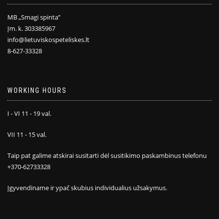
MB „Smagi spinta”
Įm. k. 303385967
info@lietuviskospeteliskes.lt
8-627-33328
WORKING HOURS
I - VI 11 - 19 val.
VII 11 - 15 val.
Taip pat galime atskirai susitarti dėl susitikimo paskambinus telefonu
+370-62733328
Įgyvendiname ir ypač skubius individualius užsakymus.