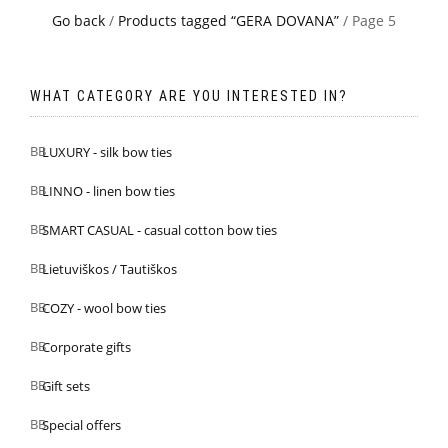
Go back
/
Products tagged “GERA DOVANA”
/ Page 5
WHAT CATEGORY ARE YOU INTERESTED IN?
LUXURY - silk bow ties
LINNO - linen bow ties
SMART CASUAL - casual cotton bow ties
Lietuviškos / Tautiškos
COZY - wool bow ties
Corporate gifts
Gift sets
Special offers