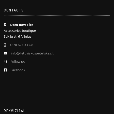
CONTACTS
Dom Bow Ties
Accessories boutique
Stikliu st. 6, Vilnius
+370-627-33328
info@lietuviskospeteliskes.lt
Follow us
Facebook
REKVIZITAI