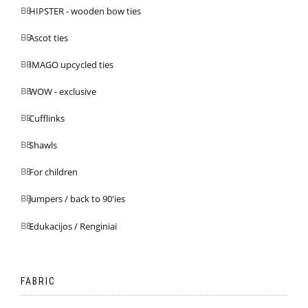
HIPSTER - wooden bow ties
Ascot ties
IMAGO upcycled ties
WOW - exclusive
Cufflinks
Shawls
For children
Jumpers / back to 90'ies
Edukacijos / Renginiai
FABRIC