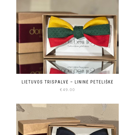
LIETUVOS TRISPALVĖ – LININĖ PETELIŠKĖ
€
49.00