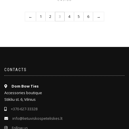
←
1
2
3
4
5
6
→
CONTACTS
Dom Bow Ties
Accessories boutique
Stikliu st. 6, Vilnius
+370-627-33328
info@lietuviskospeteliskes.lt
Follow us