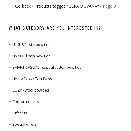
Go back
/
Products tagged “GERA DOVANA”
/ Page 3
WHAT CATEGORY ARE YOU INTERESTED IN?
LUXURY - silk bow ties
LINNO - linen bow ties
SMART CASUAL - casual cotton bow ties
Lietuviškos / Tautiškos
COZY - wool bow ties
Corporate gifts
Gift sets
Special offers