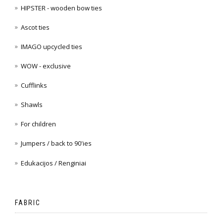
HIPSTER - wooden bow ties
Ascot ties
IMAGO upcycled ties
WOW - exclusive
Cufflinks
Shawls
For children
Jumpers / back to 90'ies
Edukacijos / Renginiai
FABRIC