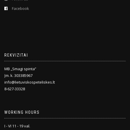
Facebook
REKVIZITAI
MB „Smagi spinta”
Įm. k. 303385967
info@lietuviskospeteliskes.lt
8-627-33328
WORKING HOURS
I - VI 11 - 19 val.