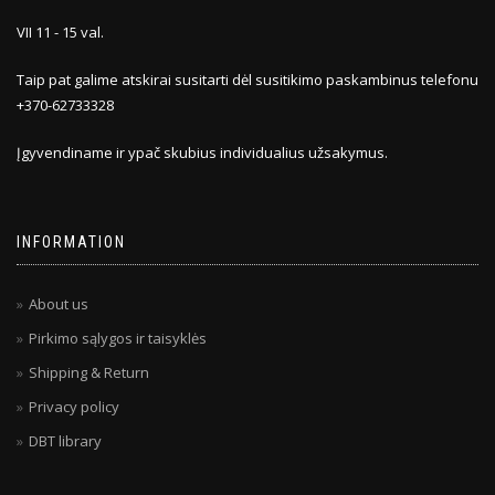
VII 11 - 15 val.
Taip pat galime atskirai susitarti dėl susitikimo paskambinus telefonu
+370-62733328
Įgyvendiname ir ypač skubius individualius užsakymus.
INFORMATION
About us
Pirkimo sąlygos ir taisyklės
Shipping & Return
Privacy policy
DBT library