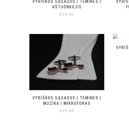
VYRIŠKOS SĄSAGOS | TEMINĖS |
VYRIŠ
AŠTUONKOJIS
F
€
29.00
VYRIŠ
VYRIŠKOS SĄSAGOS | TEMINĖS |
MUZIKA | MIKROFONAS
€
29.00