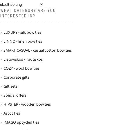
WHAT CATEGORY ARE YOU
INTERESTED IN?
LUXURY - silk bow ties
LINNO - linen bow ties
SMART CASUAL - casual cotton bow ties
Lietuviškos / Tautiškos
COZY - wool bow ties
Corporate gifts
Gift sets
Special offers
HIPSTER - wooden bow ties
Ascot ties
IMAGO upcycled ties