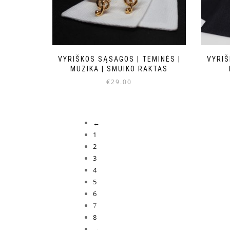
VYRIŠKOS SĄSAGOS | TEMINĖS |
VYRIŠ
MUZIKA | SMUIKO RAKTAS
€
29.00
←
1
2
3
4
5
6
7
8
→