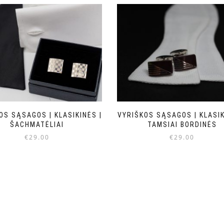
OS SĄSAGOS | KLASIKINĖS |
VYRIŠKOS SĄSAGOS | KLASIK
ŠACHMATĖLIAI
TAMSIAI BORDINĖS
€
29.00
€
29.00