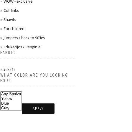
WOW - exclusive
Cufflinks
Shawls
For children
Jumpers / back to 90'ies
Edukacijos / Renginiai
FABRIC
Silk
(1)
WHAT COLOR ARE YOU LOOKING
FOR?
APPLY