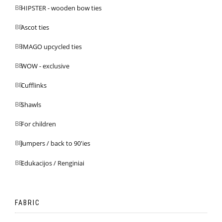
HIPSTER - wooden bow ties
Ascot ties
IMAGO upcycled ties
WOW - exclusive
Cufflinks
Shawls
For children
Jumpers / back to 90'ies
Edukacijos / Renginiai
FABRIC