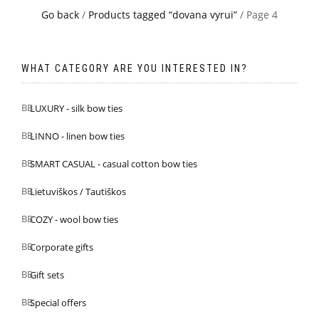
Go back
/
Products tagged “dovana vyrui”
/ Page 4
WHAT CATEGORY ARE YOU INTERESTED IN?
LUXURY - silk bow ties
LINNO - linen bow ties
SMART CASUAL - casual cotton bow ties
Lietuviškos / Tautiškos
COZY - wool bow ties
Corporate gifts
Gift sets
Special offers