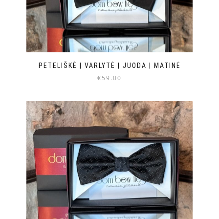
PETELIŠKĖ | VARLYTĖ | JUODA | MATINĖ
€
59.00