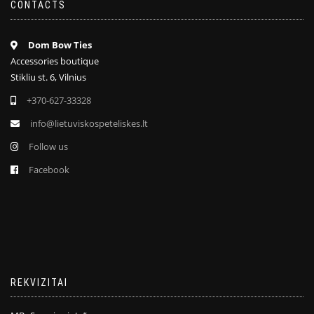
CONTACTS
Dom Bow Ties
Accessories boutique
Stikliu st. 6, Vilnius
+370-627-33328
info@lietuviskospeteliskes.lt
Follow us
Facebook
REKVIZITAI