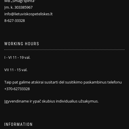
MB „Smagi spinta”
Įm. k. 303385967
info@lietuviskospeteliskes.lt
8-627-33328
WORKING HOURS
I - VI 11 - 19 val.
VII 11 - 15 val.
Taip pat galime atskirai susitarti dėl susitikimo paskambinus telefonu
+370-62733328
Įgyvendiname ir ypač skubius individualius užsakymus.
INFORMATION