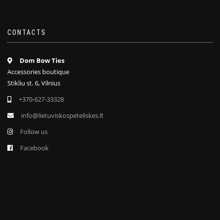
CONTACTS
Dom Bow Ties
Accessories boutique
Stikliu st. 6, Vilnius
+370-627-33328
info@lietuviskospeteliskes.lt
Follow us
Facebook