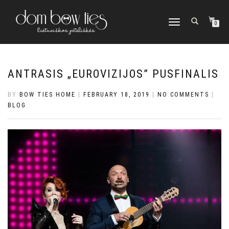
TOGGLE
0
NAVIGATION
ANTRASIS „EUROVIZIJOS” PUSFINALIS
BY
BOW TIES HOME
|
FEBRUARY 18, 2019
|
NO COMMENTS
|
BLOG