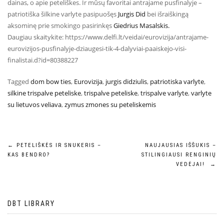
dainas, o apie peteliškes. Ir mūsų favoritai antrajame pusfinalyje –
patriotiška šilkine varlyte pasipuošęs
Jurgis Did
bei išraiškingą
aksominę prie smokingo pasirinkęs
Giedrius Masalskis.
Daugiau skaitykite: https://www.delfi.lt/veidai/eurovizija/antrajame-
eurovizijos-pusfinalyje-dziaugesi-tik-4-dalyviai-paaiskejo-visi-
finalistai.d?id=80388227
Tagged
dom bow ties
,
Eurovizija
,
jurgis didziulis
,
patriotiska varlyte
,
silkine trispalve peteliske
,
trispalve peteliske
,
trispalve varlyte
,
varlyte
su lietuvos veliava
,
zymus zmones su peteliskemis
←
PETELIŠKĖS IR SNUKERIS –
NAUJAUSIAS IŠŠUKIS –
KAS BENDRO?
STILINGIAUSI RENGINIŲ
VEDĖJAI!
→
DBT LIBRARY