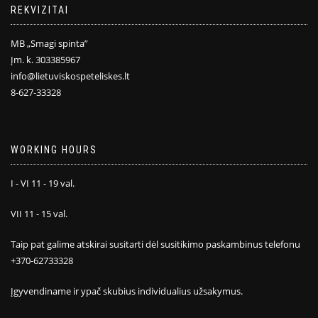
REKVIZITAI
MB „Smagi spinta”
Įm. k. 303385967
info@lietuviskospeteliskes.lt
8-627-33328
WORKING HOURS
I - VI 11 - 19 val.
VII 11 - 15 val.
Taip pat galime atskirai susitarti dėl susitikimo paskambinus telefonu
+370-62733328
Įgyvendiname ir ypač skubius individualius užsakymus.