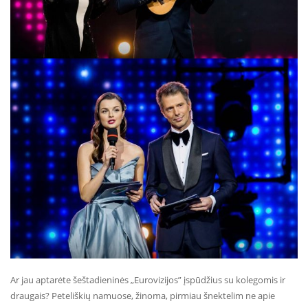
Ar jau aptarėte šeštadieninės „Eurovizijos” įspūdžius su kolegomis ir
draugais? Peteliškių namuose, žinoma, pirmiau šnektelim ne apie