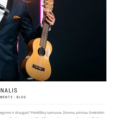
INALIS
MMENTS
|
BLOG
olegomis ir draugais? Peteliškių namuose, žinoma, pirmiau šnektelim