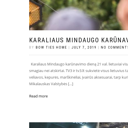
KARALIAUS MINDAUGO KARŪNA
BY
BOW TIES HOME
|
JULY 7, 2019
|
NO COMMENT
Karaliaus Mindaugo karūnavimo dieną 21 val. lietuviai visa
smagiau nei atskirtai. TV3 ir tv3.lt sukvietė visus lietuvius
vėliavos, kepurės, marškinėliai, įvairūs aksesuarai, tarp ku
Mikalauskas Valstybės […]
Read more