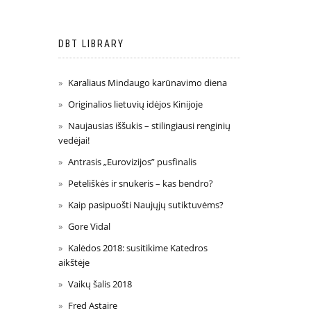
DBT LIBRARY
Karaliaus Mindaugo karūnavimo diena
Originalios lietuvių idėjos Kinijoje
Naujausias iššukis – stilingiausi renginių
vedėjai!
Antrasis „Eurovizijos” pusfinalis
Peteliškės ir snukeris – kas bendro?
Kaip pasipuošti Naujųjų sutiktuvėms?
Gore Vidal
Kalėdos 2018: susitikime Katedros
aikštėje
Vaikų šalis 2018
Fred Astaire