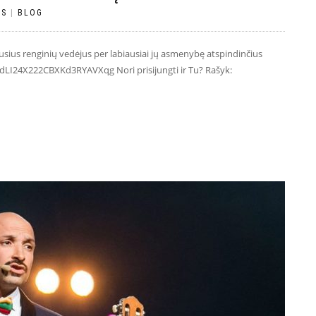
TS
|
BLOG
ausius renginių vedėjus per labiausiai jų asmenybę atspindinčius
LI24X222CBXKd3RYAVXqg Nori prisijungti ir Tu? Rašyk: