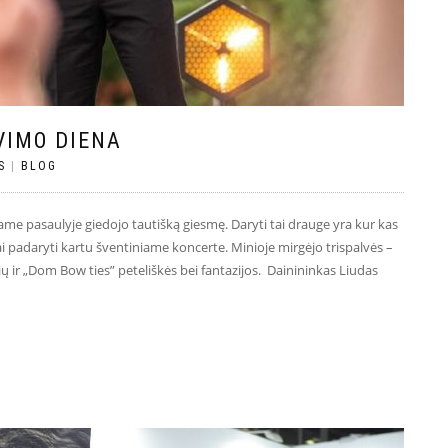
VIMO DIENA
S
|
BLOG
me pasaulyje giedojo tautišką giesmę. Daryti tai drauge yra kur kas
 tai padaryti kartu šventiniame koncerte. Minioje mirgėjo trispalvės –
rių ir „Dom Bow ties” peteliškės bei fantazijos. Dainininkas Liudas