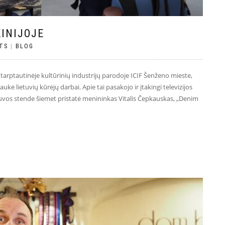
KINIJOJE
TS
|
BLOG
 tarptautinėje kultūrinių industrijų parodoje ICIF Šenženo mieste,
kė lietuvių kūrėjų darbai. Apie tai pasakojo ir įtakingi televizijos
ietuvos stende šiemet pristatė menininkas Vitalis Čepkauskas, „Denim