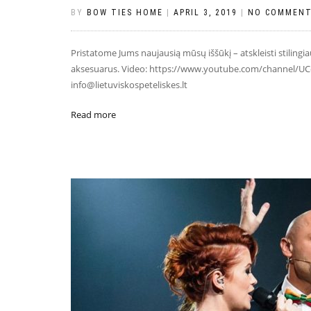
BY
BOW TIES HOME
|
APRIL 3, 2019
|
NO COMMEN
Pristatome Jums naujausią mūsų iššūkį – atskleisti stilingi
aksesuarus. Video: https://www.youtube.com/channel/UCd
info@lietuviskospeteliskes.lt
Read more