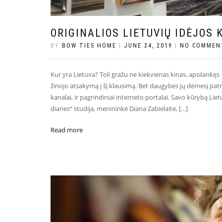
ORIGINALIOS LIETUVIŲ IDĖJOS 
BY
BOW TIES HOME
|
JUNE 24, 2019
|
NO COMMEN
Kur yra Lietuva? Toli gražu ne kiekvienas kinas, apsilankęs
žinojo atsakymą į šį klausimą. Bet daugybės jų dėmesį patrau
kanalai, ir pagrindiniai interneto portalai. Savo kūrybą L
diaries“ studija, menininkė Diana Zabielaitė, […]
Read more