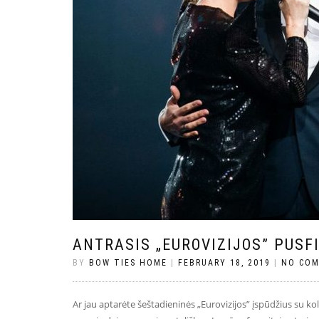
ANTRASIS „EUROVIZIJOS” PUSF
BY
BOW TIES HOME
|
FEBRUARY 18, 2019
|
NO CO
Ar jau aptarėte šeštadieninės „Eurovizijos” įspūdžius su k