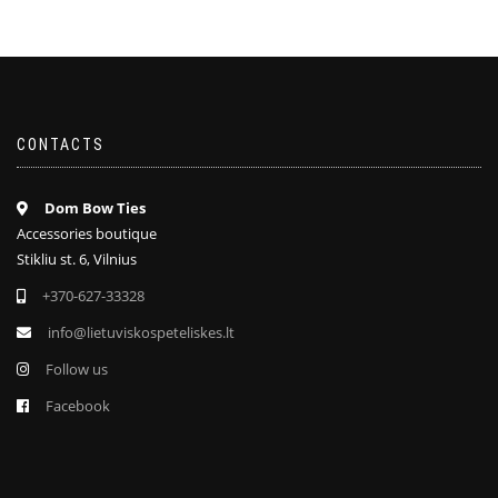
CONTACTS
Dom Bow Ties
Accessories boutique
Stikliu st. 6, Vilnius
+370-627-33328
info@lietuviskospeteliskes.lt
Follow us
Facebook