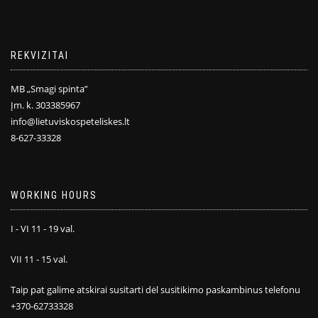
REKVIZITAI
MB „Smagi spinta”
Įm. k. 303385967
info@lietuviskospeteliskes.lt
8-627-33328
WORKING HOURS
I - VI 11 - 19 val.
VII 11 - 15 val.
Taip pat galime atskirai susitarti dėl susitikimo paskambinus telefonu
+370-62733328