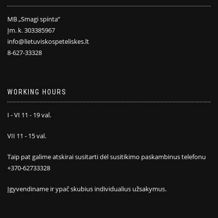
MB „Smagi spinta”
Įm. k. 303385967
info@lietuviskospeteliskes.lt
8-627-33328
WORKING HOURS
I - VI 11 - 19 val.
VII 11 - 15 val.
Taip pat galime atskirai susitarti dėl susitikimo paskambinus telefonu
+370-62733328
Įgyvendiname ir ypač skubius individualius užsakymus.