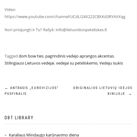
Video:
https://www.youtube.com/channel/UCdLI24X222CBXKd3RYAVXqg
Nori prisijungti ir Tu? Rašyk: info@lietuviskospeteliskes.lt
Tagged
dom bow ties
,
pagrindinis vedejo aprangos akcentas
,
Stilingiausi Lietuvos vedejai
,
vedejai su peteliskemis
,
Vedeju isukis
←
ANTRASIS „EUROVIZIJOS”
ORIGINALIOS LIETUVIŲ IDĖJOS
PUSFINALIS
KINIJOJE
→
DBT LIBRARY
Karaliaus Mindaugo karūnavimo diena