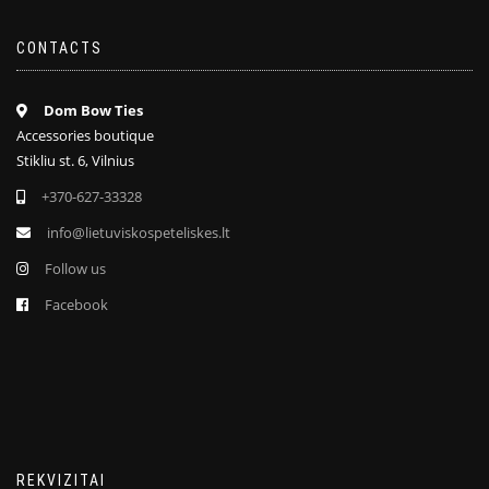
CONTACTS
Dom Bow Ties
Accessories boutique
Stikliu st. 6, Vilnius
+370-627-33328
info@lietuviskospeteliskes.lt
Follow us
Facebook
REKVIZITAI