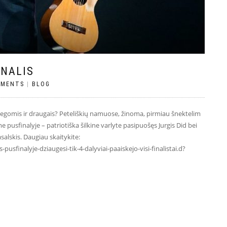
INALIS
MMENTS
|
BLOG
olegomis ir draugais? Peteliškių namuose, žinoma, pirmiau šnektelim
e pusfinalyje – patriotiška šilkine varlyte pasipuošęs Jurgis Did bei
alskis. Daugiau skaitykite:
pusfinalyje-dziaugesi-tik-4-dalyviai-paaiskejo-visi-finalistai.d?