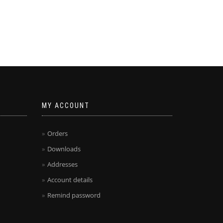
MY ACCOUNT
Orders
Downloads
Addresses
Account details
Remind password