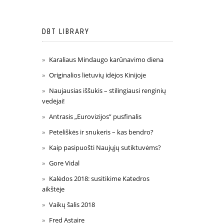
DBT LIBRARY
Karaliaus Mindaugo karūnavimo diena
Originalios lietuvių idėjos Kinijoje
Naujausias iššukis – stilingiausi renginių
vedėjai!
Antrasis „Eurovizijos” pusfinalis
Peteliškės ir snukeris – kas bendro?
Kaip pasipuošti Naujųjų sutiktuvėms?
Gore Vidal
Kalėdos 2018: susitikime Katedros
aikštėje
Vaikų šalis 2018
Fred Astaire