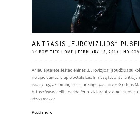
ANTRASIS „EUROVIZIJOS” PUSF
BY
BOW TIES HOME
|
FEBRUARY 18, 2019
|
NO CO
Ar jau aptarėte šeštadieninės „Eurovizijos” įspūdžius su k
ne apie dainas, o apie peteliškes. Ir mūsų favoritai antrajam
išraiškingą aksominę prie smokingo pasirinkęs Giedrius Mas
https://www.delfi.lt/veidai/eurovizija/antrajame-eurovizijos-
id=80388227
Read more