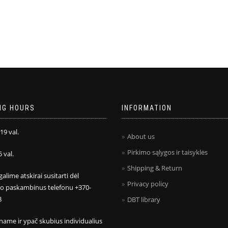
NG HOURS
INFORMATION
 19 val.
About us
Pirkimo sąlygos ir taisyklės
5 val.
Shipping & Return
galime atskirai susitarti dėl
Privacy policy
mo paskambinus telefonu +370-
8
DBT library
name ir ypač skubius individualius