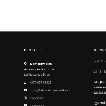
CONTACTS
WORKI
I - VI 11 -
Dom Bow Ties
Accessories boutique
VII 11 - 1
Stikliu st. 6, Vilnius
Taip pat 
+370-627-33328
susitiki
info@lietuviskospeteliskes.lt
6273332
Follow us
Įgyvendi
Facebook