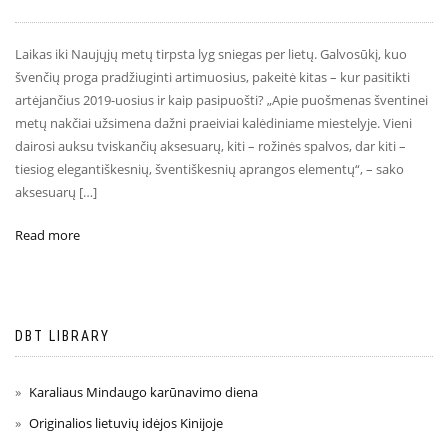
Laikas iki Naujųjų metų tirpsta lyg sniegas per lietų. Galvosūkį, kuo
švenčių proga pradžiuginti artimuosius, pakeitė kitas – kur pasitikti
artėjančius 2019-uosius ir kaip pasipuošti? „Apie puošmenas šventinei
metų nakčiai užsimena dažni praeiviai kalėdiniame miestelyje. Vieni
dairosi auksu tviskančių aksesuarų, kiti – rožinės spalvos, dar kiti –
tiesiog elegantiškesnių, šventiškesnių aprangos elementų“, – sako
aksesuarų […]
Read more
DBT LIBRARY
Karaliaus Mindaugo karūnavimo diena
Originalios lietuvių idėjos Kinijoje