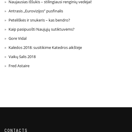
Naujausias iššukis – stilingiausi renginių vedėjai!
Antrasis „Eurovizijos” pusfinalis
Peteliškės ir snukeris – kas bendro?
Kaip pasipuošti Naujųjų sutiktuvėms?
Gore Vidal
Kalėdos 2018: susitikime Katedros aikštėje
Vaikų šalis 2018
Fred Astaire
CONTACTS