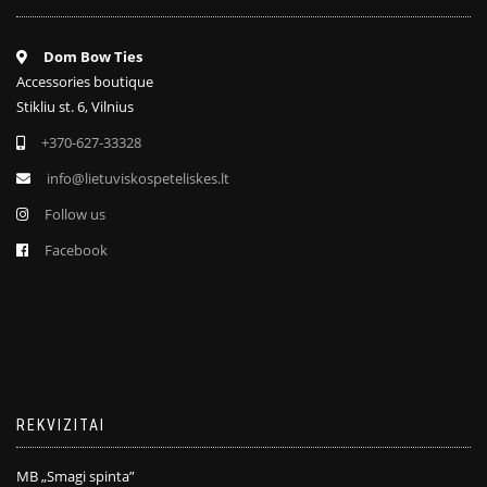
Dom Bow Ties
Accessories boutique
Stikliu st. 6, Vilnius
+370-627-33328
info@lietuviskospeteliskes.lt
Follow us
Facebook
REKVIZITAI
MB „Smagi spinta”