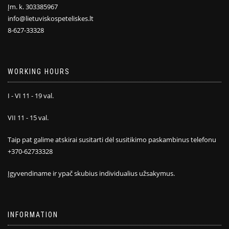
Įm. k. 303385967
info@lietuviskospeteliskes.lt
8-627-33328
WORKING HOURS
I - VI 11 - 19 val.
VII 11 - 15 val.
Taip pat galime atskirai susitarti dėl susitikimo paskambinus telefonu
+370-62733328
Įgyvendiname ir ypač skubius individualius užsakymus.
INFORMATION