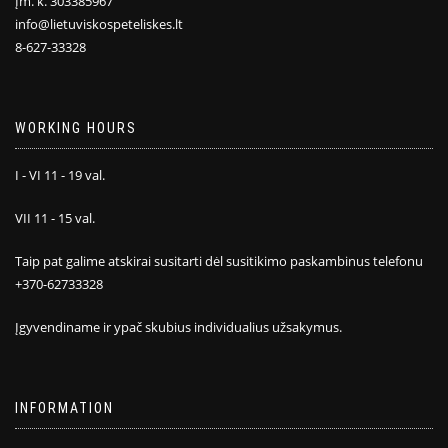
Įm. k. 303385967
info@lietuviskospeteliskes.lt
8-627-33328
WORKING HOURS
I - VI 11 - 19 val.
VII 11 - 15 val.
Taip pat galime atskirai susitarti dėl susitikimo paskambinus telefonu
+370-62733328
Įgyvendiname ir ypač skubius individualius užsakymus.
INFORMATION