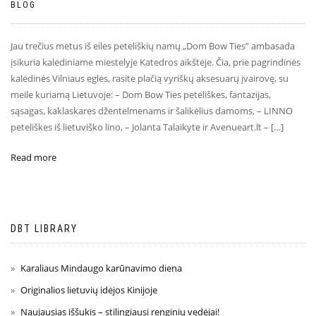
BLOG
Jau trečius metus iš eilės peteliškių namų „Dom Bow Ties” ambasada
įsikuria kalėdiniame miestelyje Katedros aikštėje. Čia, prie pagrindinės
kalėdinės Vilniaus eglės, rasite plačią vyriškų aksesuarų įvairovę, su
meile kuriamą Lietuvoje: – Dom Bow Ties peteliškes, fantazijas,
sąsagas, kaklaskares džentelmenams ir šalikėlius damoms, – LINNO
peteliškes iš lietuviško lino, – Jolanta Talaikyte ir Avenueart.lt – […]
Read more
DBT LIBRARY
Karaliaus Mindaugo karūnavimo diena
Originalios lietuvių idėjos Kinijoje
Naujausias iššukis – stilingiausi renginių vedėjai!