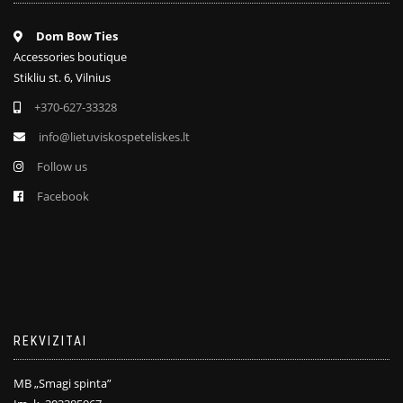
Dom Bow Ties
Accessories boutique
Stikliu st. 6, Vilnius
+370-627-33328
info@lietuviskospeteliskes.lt
Follow us
Facebook
REKVIZITAI
MB „Smagi spinta”