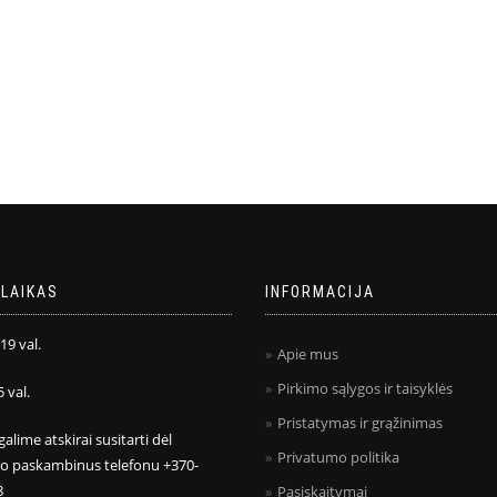
LAIKAS
INFORMACIJA
 19 val.
Apie mus
Pirkimo sąlygos ir taisyklės
5 val.
Pristatymas ir grąžinimas
galime atskirai susitarti dėl
Privatumo politika
mo paskambinus telefonu +370-
8
Pasiskaitymai