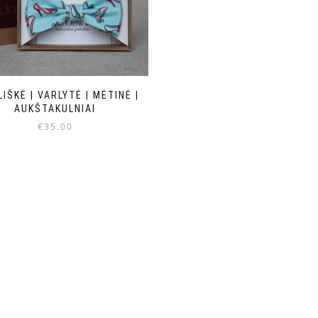
IŠKĖ | VARLYTĖ | MĖTINĖ |
AUKŠTAKULNIAI
€
35.00