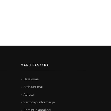
MANO PASKYRA
Užsakymai
Atsisiuntimai
Adresai
Vartotojo informacija
Priminti slaptažodį