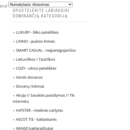
mena”
SPUSTELĖKITE LABIAUSIAI
DOMINANČIĄ KATEGORIJĄ
LUXURY - šilko peteliškės
LINNO - jaukios lininės
SMART CASUAL - neįpareigojančios
Lietuviškos / Tautiškos
COZY - vilnos peteliškės
Verslo dovanos
Dovanų rinkiniai
Akcija // Savaitės pasiūlymas // Tik
internetu
HIPSTER - medinės varlytės
ASCOT TIE - kaklaskarės
IMAGO kaklaraištukai