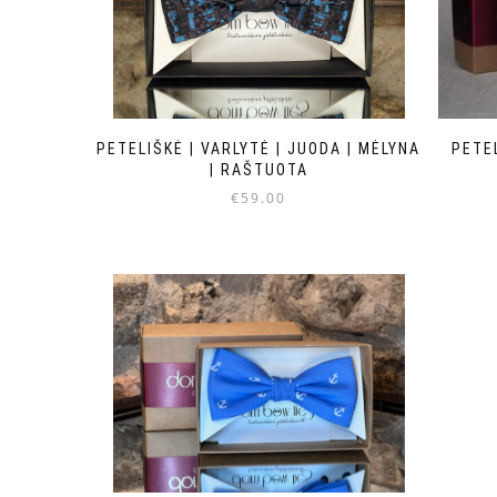
PETELIŠKĖ | VARLYTĖ | JUODA | MĖLYNA
PETEL
| RAŠTUOTA
€
59.00