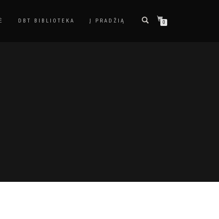
Ė
DBT BIBLIOTEKA
Į PRADŽIĄ
0