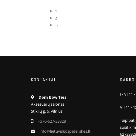
1
2
→
KONTAKTAI
DARBO 
I - VI 11 -
Dom Bow Ties
Aksesuarų salonas
VII 11 - 1
Stiklių g. 6, Vilnius
Taip pat 
+370-627-33328
susitiki
info@lietuviskospeteliskes.lt
6273332