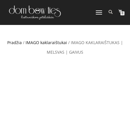
TOGGLE
0
NAVIGATION
Pradžia
/
IMAGO kaklaraištukai
/ IMAGO KAKLARAIŠTUKAS |
MELSVAS | GAIVUS