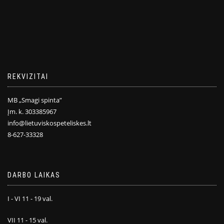
REKVIZITAI
MB „Smagi spinta”
Įm. k. 303385967
info@lietuviskospeteliskes.lt
8-627-33328
DARBO LAIKAS
I - VI 11 - 19 val.
VII 11 - 15 val.