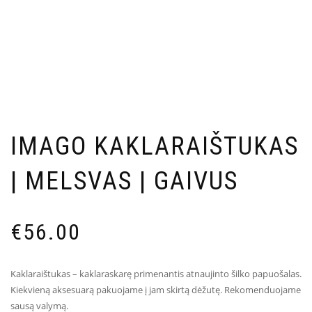
IMAGO KAKLARAIŠTUKAS
| MELSVAS | GAIVUS
€
56.00
Kaklaraištukas – kaklaraskarę primenantis atnaujinto šilko papuošalas.
Kiekvieną aksesuarą pakuojame į jam skirtą dėžutę. Rekomenduojame
sausą valymą.