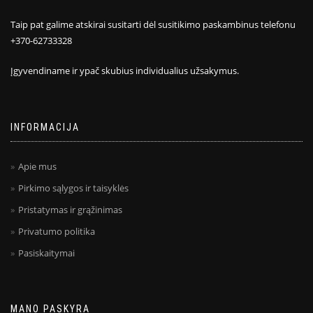
Taip pat galime atskirai susitarti dėl susitikimo paskambinus telefonu
+370-62733328
Įgyvendiname ir ypač skubius individualius užsakymus.
INFORMACIJA
Apie mus
Pirkimo sąlygos ir taisyklės
Pristatymas ir grąžinimas
Privatumo politika
Pasiskaitymai
MANO PASKYRA