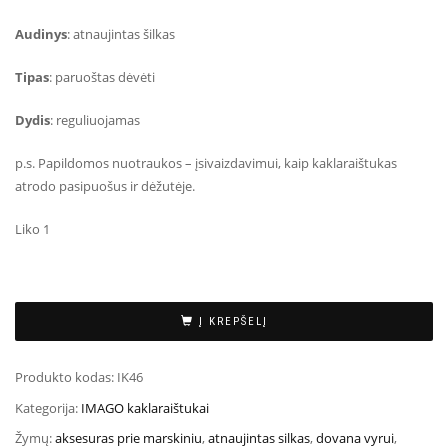
Audinys
: atnaujintas šilkas
Tipas
: paruoštas dėvėti
Dydis
: reguliuojamas
p.s. Papildomos nuotraukos – įsivaizdavimui, kaip kaklaraištukas
atrodo pasipuošus ir dėžutėje.
Liko 1
Į KREPŠELĮ
Produkto kodas:
IK46
Kategorija:
IMAGO kaklaraištukai
Žymų:
aksesuras prie marskiniu
,
atnaujintas silkas
,
dovana vyrui
,