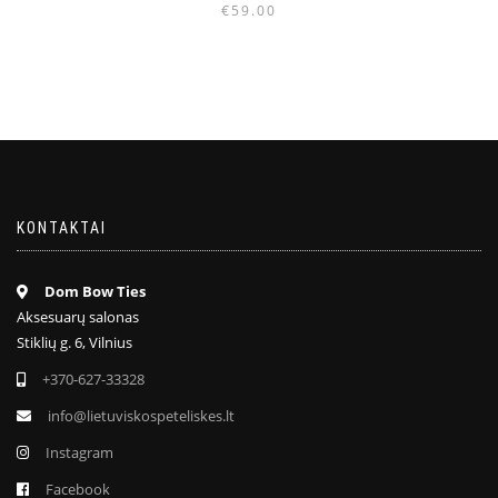
€
59.00
KONTAKTAI
Dom Bow Ties
Aksesuarų salonas
Stiklių g. 6, Vilnius
+370-627-33328
info@lietuviskospeteliskes.lt
Instagram
Facebook