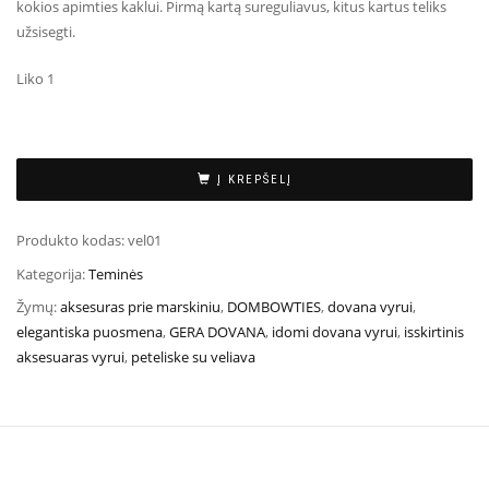
kokios apimties kaklui. Pirmą kartą sureguliavus, kitus kartus teliks
užsisegti.
Liko 1
Į KREPŠELĮ
Produkto kodas:
vel01
Kategorija:
Teminės
Žymų:
aksesuras prie marskiniu
,
DOMBOWTIES
,
dovana vyrui
,
elegantiska puosmena
,
GERA DOVANA
,
idomi dovana vyrui
,
isskirtinis
aksesuaras vyrui
,
peteliske su veliava