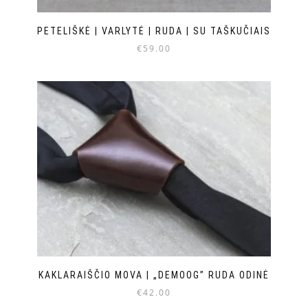
PETELIŠKĖ | VARLYTĖ | RUDA | SU TAŠKUČIAIS
€
59.00
KAKLARAIŠČIO MOVA | „DEMOOG” RUDA ODINĖ
€
42.00