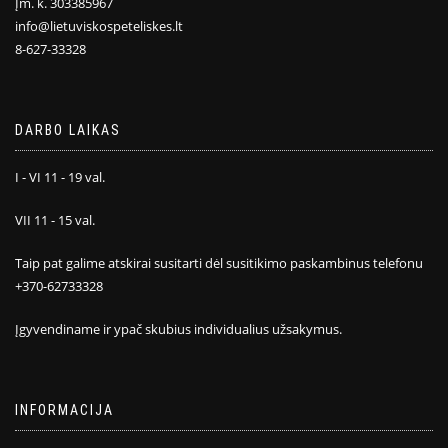
Įm. k. 303385967
info@lietuviskospeteliskes.lt
8-627-33328
DARBO LAIKAS
I - VI 11 - 19 val.
VII 11 - 15 val.
Taip pat galime atskirai susitarti dėl susitikimo paskambinus telefonu
+370-62733328
Įgyvendiname ir ypač skubius individualius užsakymus.
INFORMACIJA