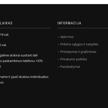
LAIKAS
INFORMACIJA
 19 val.
Apie mus
Pirkimo sąlygos ir taisyklės
5 val.
Pristatymas ir grąžinimas
galime atskirai susitarti dėl
Privatumo politika
mo paskambinus telefonu +370-
8
Pasiskaitymai
name ir ypač skubius individualius
us.