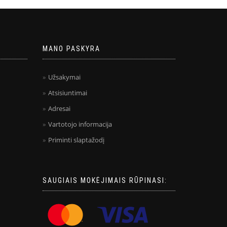
MANO PASKYRA
Užsakymai
Atsisiuntimai
Adresai
Vartotojo informacija
Priminti slaptažodį
SAUGIAIS MOKĖJIMAIS RŪPINASI: