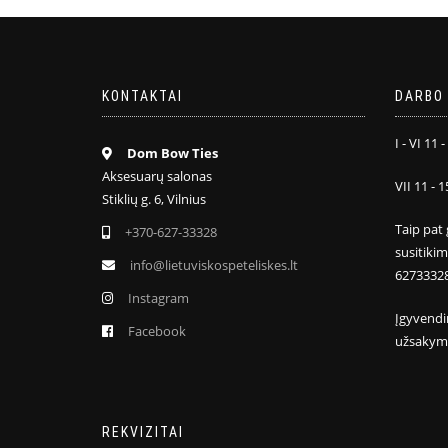
KONTAKTAI
DARBO 
I - VI 11 -
Dom Bow Ties
Aksesuarų salonas
VII 11 - 1
Stiklių g. 6, Vilnius
Taip pat 
+370-627-33328
susitiki
info@lietuviskospeteliskes.lt
6273332
Instagram
Įgyvendi
Facebook
užsakym
REKVIZITAI