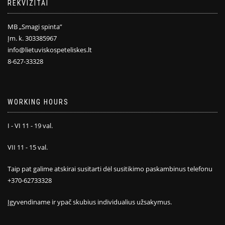
REKVIZITAI
MB „Smagi spinta”
Įm. k. 303385967
info@lietuviskospeteliskes.lt
8-627-33328
WORKING HOURS
I - VI 11 - 19 val.
VII 11 - 15 val.
Taip pat galime atskirai susitarti dėl susitikimo paskambinus telefonu
+370-62733328
Įgyvendiname ir ypač skubius individualius užsakymus.