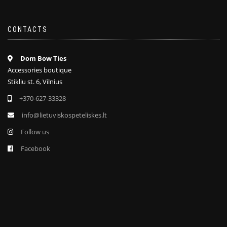
CONTACTS
Dom Bow Ties
Accessories boutique
Stikliu st. 6, Vilnius
+370-627-33328
info@lietuviskospeteliskes.lt
Follow us
Facebook