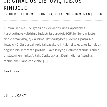
ORIGINALIOS LIETUVIŲ IDĖJOS
KINIJOJE
BY
BOW TIES HOME
|
JUNE 24, 2019
|
NO COMMENTS
|
BLOG
Kur yra Lietuva? Toli gražu ne kiekvienas kinas, apsilankęs
tarptautinėje kultūrinių industrijų parodoje ICIF Šenženo mieste,
žinojo atsakymą į šį klausimą. Bet daugybės jų dėmesį patraukė
lietuvių kūrėjų darbai. Apie tai pasakojo ir įtakingi televizijos kanalai, ir
pagrindiniai interneto portalai. Savo kūrybą Lietuvos stende šiemet
pristatė menininkas Vitalis Čepkauskas, „Denim diaries“ studija,
menininkė Diana Zabielaitė, […]
Read more
DBT LIBRARY